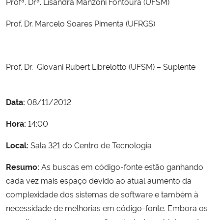
Profª. Drª. Lisandra Manzoni Fontoura (UFSM)
Prof. Dr. Marcelo Soares Pimenta (UFRGS)
Secretaria-Geral
Secretaria de Governo
Prof. Dr. Giovani Rubert Librelotto (UFSM) – Suplente
Gabinete de Segurança Institucional
Data:
08/11/2012
Advocacia-Geral da União
Hora:
14:00
Banco Central do Brasil
Local:
Sala 321 do Centro de Tecnologia
Planalto
Resumo:
As buscas em código-fonte estão ganhando
cada vez mais espaço devido ao atual aumento da
complexidade dos sistemas de software e também à
necessidade de melhorias em código-fonte. Embora os