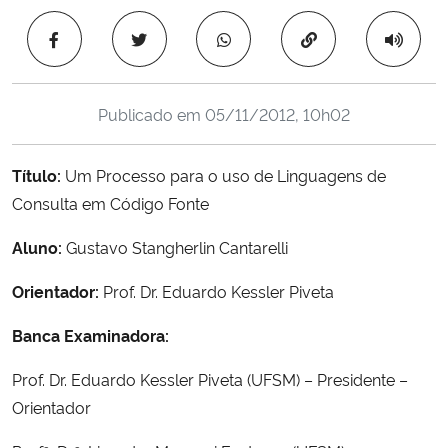
Ministério da Cidadania
Copiar para área 
Ministério da Saúde
Publicado em
05/11/2012, 10h02
Ministério de Minas e Energia
Título:
Um Processo para o uso de Linguagens de
Ministério da Ciência, Tecnologia, Inovações e Comunicações
Consulta em Código Fonte
Ministério do Meio Ambiente
Aluno:
Gustavo Stangherlin Cantarelli
Ministério do Turismo
Orientador:
Prof. Dr. Eduardo Kessler Piveta
Banca Examinadora:
Ministério do Desenvolvimento Regional
Prof. Dr. Eduardo Kessler Piveta (UFSM) – Presidente –
Controladoria-Geral da União
Orientador
Ministério da Mulher, da Família e dos Direitos Humanos