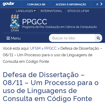
COMUNICA BR
ACESSO À INFORMAÇÃO
PARTI
Casa Civil
LANGUAGES
INTERNATIONAL
SÍTIOS DA UFSM
IR
PARA
PPGCC
Ministério da Justiça e Segurança Pública
O
Programa de Pós-Graduação em Ciência da Computação
CONTEÚDO
Ministério da Defesa
Buscar no no Sítio
Busca
Busca:
Menu Principal do Sítio
Menu
Busc
Ministério das Relações Exteriores
Você está aqui:
UFSM
>
PPGCC
>
Defesa de Dissertação –
08/11 – Um Processo para o uso de Linguagens de
Ministério da Economia
Consulta em Código Fonte
Defesa de Dissertação –
Ministério da Infraestrutura
Início do conteúdo
08/11 – Um Processo para o
Ministério da Agricultura, Pecuária e Abastecimento
uso de Linguagens de
Consulta em Código Fonte
Ministério da Educação