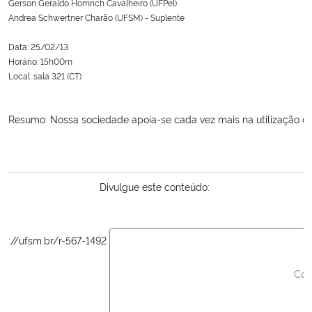
Gerson Geraldo Homrich Cavalheiro (UFPel)

Andrea Schwertner Charão (UFSM) - Suplente

Secretaria-Geral
Data: 25/02/13

Horário: 15h00m

Secretaria de Governo
Local: sala 321 (CT)
Gabinete de Segurança Institucional
Resumo: Nossa sociedade apoia-se cada vez mais na utilização de
Advocacia-Geral da União
Banco Central do Brasil
Divulgue este conteúdo: 
Planalto
ps://ufsm.br/r-567-1492
								Copiar