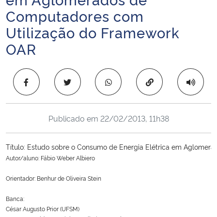
Ministério da Cidadania
Computadores com
Utilização do Framework
Ministério da Saúde
OAR
Ministério de Minas e Energia
Copiar para área 
Ministério da Ciência, Tecnologia, Inovações e Comunicações
Ministério do Meio Ambiente
Publicado em
22/02/2013, 11h38
Ministério do Turismo
Autor/aluno: Fábio Weber Albiero

Ministério do Desenvolvimento Regional
Orientador: Benhur de Oliveira Stein

Controladoria-Geral da União
Banca:

César Augusto Prior (UFSM)

Ministério da Mulher, da Família e dos Direitos Humanos