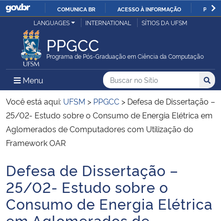
COMUNICA BR
ACESSO À INFORMAÇÃO
PARTI
Casa Civil
LANGUAGES
INTERNATIONAL
SÍTIOS DA UFSM
IR
PARA
PPGCC
Ministério da Justiça e Segurança Pública
O
Programa de Pós-Graduação em Ciência da Computação
CONTEÚDO
Ministério da Defesa
Buscar no no Sítio
Busca
Busca:
Menu Principal do Sítio
Menu
Busc
Ministério das Relações Exteriores
Você está aqui:
UFSM
>
PPGCC
>
Defesa de Dissertação –
25/02- Estudo sobre o Consumo de Energia Elétrica em
Ministério da Economia
Aglomerados de Computadores com Utilização do
Framework OAR
Ministério da Infraestrutura
Defesa de Dissertação –
Início do conteúdo
Ministério da Agricultura, Pecuária e Abastecimento
25/02- Estudo sobre o
Consumo de Energia Elétrica
Ministério da Educação
em Aglomerados de