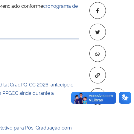
ferenciado conforme
cronograma de
e transferência
Copiar para áre
dital GradPG-CC 2026: antecipe o
 PPGCC ainda durante a
eletivo para Pós-Graduação com