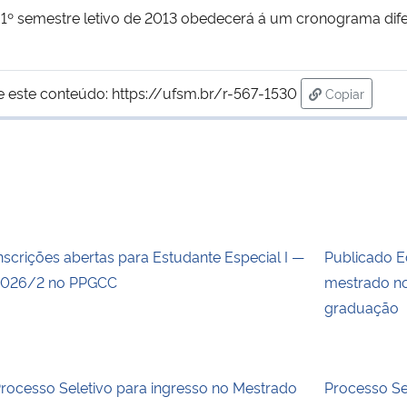
 1º semestre letivo de 2013 obedecerá á um cronograma di
e este conteúdo:
https://ufsm.br/r-567-1530
Copiar
para área d
nscrições abertas para Estudante Especial I —
Publicado E
026/2 no PPGCC
mestrado no
graduação
rocesso Seletivo para ingresso no Mestrado
Processo S