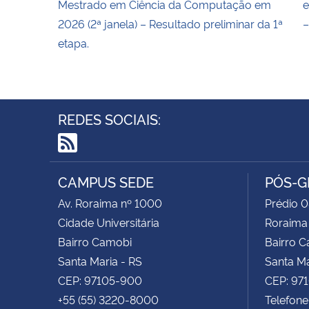
Mestrado em Ciência da Computação em
e
2026 (2ª janela) – Resultado preliminar da 1ª
–
etapa.
REDES SOCIAIS:
RSS
CAMPUS SEDE
PÓS-G
Av. Roraima nº 1000
Prédio 0
Cidade Universitária
Roraima
Bairro Camobi
Bairro 
Santa Maria - RS
Santa Ma
CEP: 97105-900
CEP: 97
+55 (55) 3220-8000
Telefone