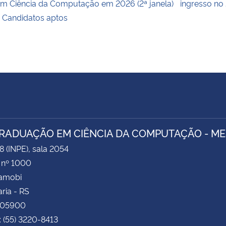
m Ciência da Computação em 2026 (2ª janela)
ingresso no
 Candidatos aptos
RADUAÇÃO EM CIÊNCIA DA COMPUTAÇÃO - M
8 (INPE), sala 2054
 nº 1000
Camobi
ria - RS
105900
: (55) 3220-8413