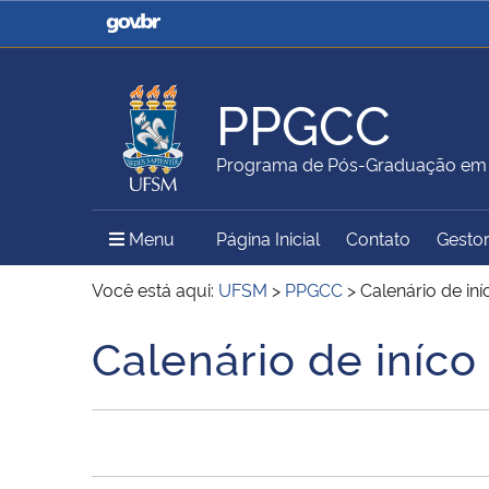
Casa Civil
Ministério da Justiça e
Segurança Pública
PPGCC
Ministério da Agricultura,
Ministério da Educação
Programa de Pós-Graduação em 
Pecuária e Abastecimento
Menu Principal do Sítio
Menu
Página Inicial
Contato
Gestor
Ministério do Meio Ambiente
Ministério do Turismo
Você está aqui:
UFSM
>
PPGCC
>
Calenário de in
Calenário de iníco
Início do conteúdo
Secretaria de Governo
Gabinete de Segurança
Institucional