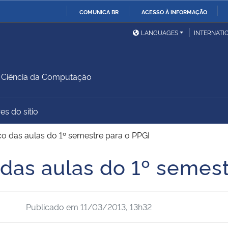
COMUNICA BR
ACESSO À INFORMAÇÃO
Ministério da Defesa
Ministério das Relações
Mini
IR
LANGUAGES
INTERNATI
Exteriores
PARA
O
Ministério da Cidadania
Ministério da Saúde
Mini
CONTEÚDO
Ciência da Computação
es do sítio
Ministério do
Controladoria-Geral da
Mini
Desenvolvimento Regional
União
Famí
íco das aulas do 1º semestre para o PPGI
Hum
 das aulas do 1º semes
Advocacia-Geral da União
Banco Central do Brasil
Plan
Publicado em
11/03/2013, 13h32