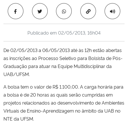
Ministério da Cidadania
Copiar para área 
Ministério da Saúde
Publicado em
02/05/2013, 16h04
Ministério de Minas e Energia
De 02/05/2013 a 06/05/2013 até às 12h estão abertas
Ministério da Ciência, Tecnologia, Inovações e Comunicações
as inscrições ao Processo Seletivo para Bolsista de Pós-
Graduação para atuar na Equipe Multidisciplinar da
Ministério do Meio Ambiente
UAB/UFSM.
Ministério do Turismo
A bolsa tem o valor de R$ 1.100,00. A carga horária para
a bolsa é de 20 horas as quais serão cumpridas em
Ministério do Desenvolvimento Regional
projetos relacionados ao desenvolvimento de Ambientes
Virtuais de Ensino-Aprendizagem no âmbito da UAB no
Controladoria-Geral da União
NTE da UFSM.
Ministério da Mulher, da Família e dos Direitos Humanos