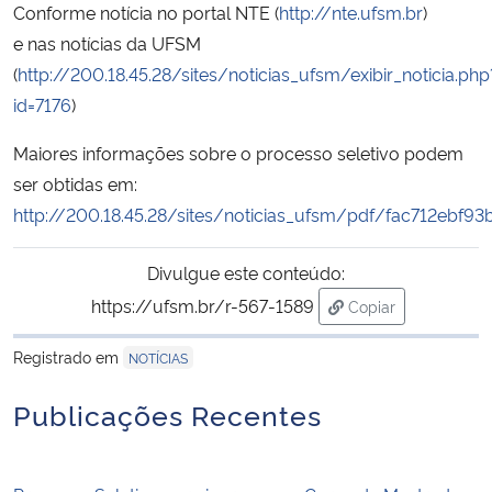
Conforme notícia no portal NTE (
http://nte.ufsm.br
)
e nas notícias da UFSM
Secretaria-Geral
(
http://200.18.45.28/sites/noticias_ufsm/exibir_noticia.php
id=7176
)
Secretaria de Governo
Maiores informações sobre o processo seletivo podem
Gabinete de Segurança Institucional
ser obtidas em:
http://200.18.45.28/sites/noticias_ufsm/pdf/fac712ebf9
Advocacia-Geral da União
Divulgue este conteúdo:
Banco Central do Brasil
https://ufsm.br/r-567-1589
Copiar
para área de tran
Planalto
Registrado em
NOTÍCIAS
Publicações Recentes