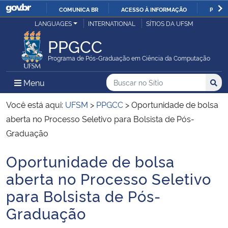
COMUNICA BR
ACESSO À INFORMAÇÃO
PARTI
Casa Civil
LANGUAGES
INTERNATIONAL
SÍTIOS DA UFSM
IR
PARA
PPGCC
Ministério da Justiça e Segurança Pública
O
Programa de Pós-Graduação em Ciência da Computação
CONTEÚDO
Ministério da Defesa
Buscar no no Sítio
Busca
Busca:
Menu Principal do Sítio
Menu
Busc
Ministério das Relações Exteriores
Você está aqui:
UFSM
>
PPGCC
>
Oportunidade de bolsa
aberta no Processo Seletivo para Bolsista de Pós-
Ministério da Economia
Graduação
Oportunidade de bolsa
Ministério da Infraestrutura
Início do conteúdo
aberta no Processo Seletivo
Ministério da Agricultura, Pecuária e Abastecimento
para Bolsista de Pós-
Graduação
Ministério da Educação