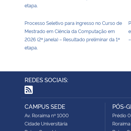
etapa.
Processo Seletivo para ingresso no Curso de
P
Mestrado em Ciência da Computação em
e
2026 (2ª janela) – Resultado preliminar da 1ª
–
etapa.
REDES SOCIAIS:
RSS
CAMPUS SEDE
PÓS-G
Av. Roraima nº 1000
Prédio 0
Cidade Universitária
Roraima