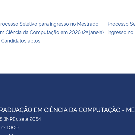
rocesso Seletivo para ingresso no Mestrado
Processo S
m Ciência da Computação em 2026 (2ª janela)
ingresso no
 Candidatos aptos
RADUAÇÃO EM CIÊNCIA DA COMPUTAÇÃO - M
8 (INPE), sala 2054
 nº 1000