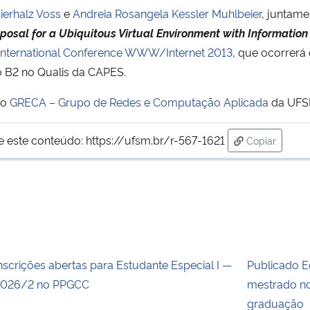
Bierhalz Voss
e
Andreia Rosangela Kessler Muhlbeier
, juntam
osal for a Ubiquitous Virtual Environment with Informatio
International Conference WWW/Internet 2013
, que ocorrerá
o B2 no Qualis da CAPES.
do
GRECA – Grupo de Redes e Computação Aplicada
da UFS
e este conteúdo:
https://ufsm.br/r-567-1621
Copiar
para área de
nscrições abertas para Estudante Especial I —
Publicado E
026/2 no PPGCC
mestrado no
graduação