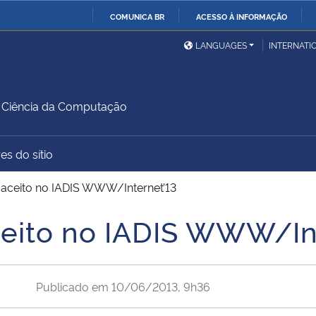
COMUNICA BR
ACESSO À INFORMAÇÃO
Ministério da Defesa
Ministério das Relações
Mini
IR
LANGUAGES
INTERNATI
Exteriores
PARA
O
Ministério da Cidadania
Ministério da Saúde
Mini
CONTEÚDO
Ciência da Computação
es do sítio
Ministério do
Controladoria-Geral da
Mini
Desenvolvimento Regional
União
Famí
 aceito no IADIS WWW/Internet’13
Hum
ceito no IADIS WWW/In
Advocacia-Geral da União
Banco Central do Brasil
Plan
Publicado em
10/06/2013, 9h36