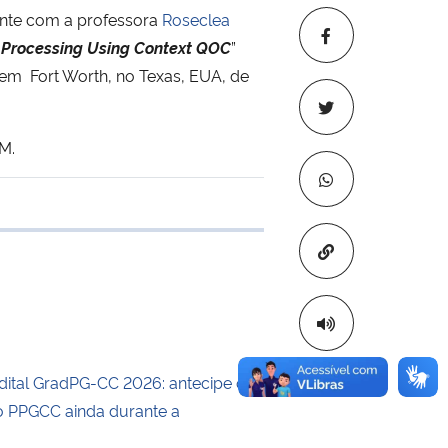
ente com a professora
Roseclea
n Processing Using Context QOC
”
 em Fort Worth, no Texas, EUA, de
M.
 transferência
Copiar para áre
dital GradPG-CC 2026: antecipe o
 PPGCC ainda durante a