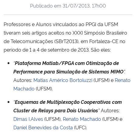
Publicado em
31/07/2013, 17h00
Ministério da Cidadania
Ministério da Saúde
Professores e Alunos vinculados ao PPGI da UFSM
tiveram seis artigos aceitos no XXXI Simpósio Brasileiro
Ministério de Minas e Energia
de Telecomunicações (SBrT2013), em Fortaleza-CE no
período de 1 a 4 de setembro de 2013. São eles:
Ministério da Ciência, Tecnologia, Inovações e Comunicações
“
Plataforma Matlab/FPGA com Otimização de
Ministério do Meio Ambiente
Performance para Simulação de Sistemas MIMO
”.
Autores:
Matias Américo Bortoluzzi
(UFSM) e
Renato
Ministério do Turismo
Machado
(UFSM).
“
Esquemas de Multiplexação Cooperativos com
Ministério do Desenvolvimento Regional
Cluster de Relays para Dois Usuários
”
Autores:
Controladoria-Geral da União
Dimas I.Alves
(UFSM),
Renato Machado
(UFSM) e
Daniel Benevides da Costa
(UFC).
Ministério da Mulher, da Família e dos Direitos Humanos