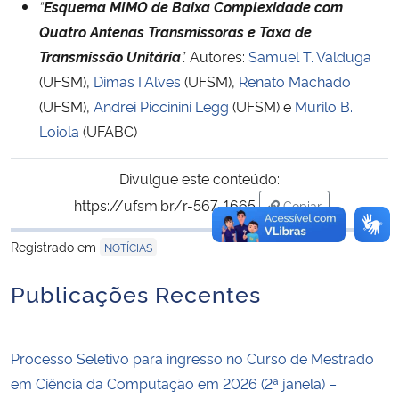
“
Esquema MIMO de Baixa Complexidade com
Quatro Antenas Transmissoras e Taxa de
Transmissão Unitária
”.
Autores:
Samuel T. Valduga
(UFSM),
Dimas I.Alves
(UFSM),
Renato Machado
(UFSM),
Andrei Piccinini Legg
(UFSM) e
Murilo B.
Loiola
(UFABC)
Divulgue este conteúdo:
https://ufsm.br/r-567-1665
Copiar
para área de tran
Registrado em
NOTÍCIAS
Publicações Recentes
Processo Seletivo para ingresso no Curso de Mestrado
em Ciência da Computação em 2026 (2ª janela) –