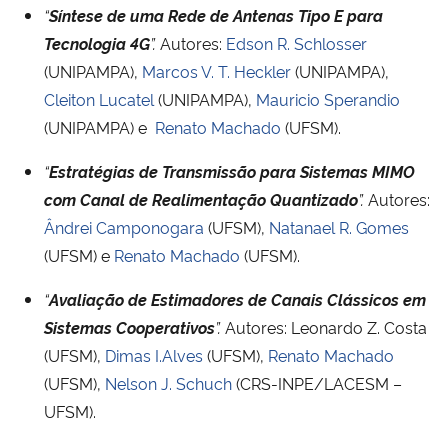
“
Síntese de uma Rede de Antenas Tipo E para
Tecnologia 4G
”.
Autores:
Edson R. Schlosser
Secretaria-Geral
(UNIPAMPA),
Marcos V. T. Heckler
(UNIPAMPA),
Cleiton Lucatel
(UNIPAMPA),
Mauricio Sperandio
Secretaria de Governo
(UNIPAMPA) e
Renato Machado
(UFSM).
Gabinete de Segurança Institucional
“
Estratégias de Transmissão para Sistemas MIMO
com Canal de Realimentação Quantizado
”.
Autores:
Advocacia-Geral da União
Ândrei Camponogara
(UFSM),
Natanael R. Gomes
(UFSM) e
Renato Machado
(UFSM).
Banco Central do Brasil
“
Avaliação de Estimadores de Canais Clássicos em
Planalto
Sistemas Cooperativos
”.
Autores: Leonardo Z. Costa
(UFSM),
Dimas I.Alves
(UFSM),
Renato Machado
(UFSM),
Nelson J. Schuch
(CRS-INPE/LACESM –
UFSM).