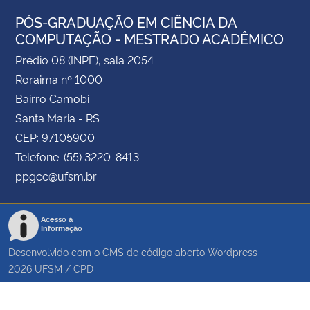
PÓS-GRADUAÇÃO EM CIÊNCIA DA
COMPUTAÇÃO - MESTRADO ACADÊMICO
Prédio 08 (INPE), sala 2054
Roraima nº 1000
Bairro Camobi
Santa Maria - RS
CEP: 97105900
Telefone: (55) 3220-8413
ppgcc@ufsm.br
Acesso à
Informação
Desenvolvido com o CMS de código aberto
Wordpress
2026
UFSM
/
CPD