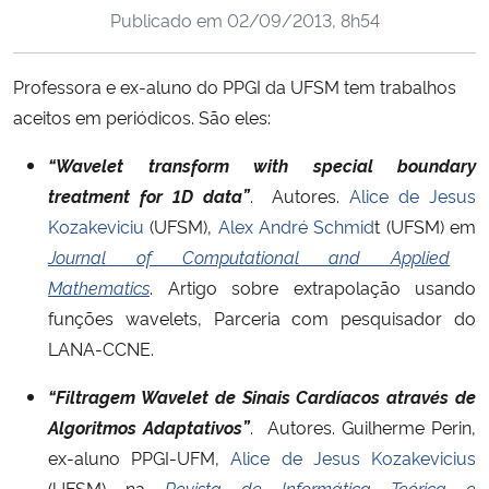
Publicado em
02/09/2013, 8h54
Ministério da Cidadania
Ministério da Saúde
Professora e ex-aluno do PPGI da UFSM tem trabalhos
aceitos em periódicos. São eles:
Ministério de Minas e Energia
“Wavelet transform with special boundary
Ministério da Ciência, Tecnologia, Inovações e Comunicações
treatment for 1D data”
. Autores.
Alice de Jesus
Kozakeviciu
(UFSM),
Alex André Schmid
t (UFSM) em
Ministério do Meio Ambiente
Journal of Computational and Applied
Mathematics
. Artigo sobre extrapolação usando
Ministério do Turismo
funções wavelets, Parceria com pesquisador do
LANA-CCNE.
Ministério do Desenvolvimento Regional
“Filtragem Wavelet de Sinais Cardíacos através de
Controladoria-Geral da União
Algoritmos Adaptativos”
. Autores. Guilherme Perin,
ex-aluno PPGI-UFM,
Alice de Jesus Kozakevicius
Ministério da Mulher, da Família e dos Direitos Humanos
(UFSM) na
Revista de Informática Teórica e