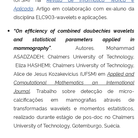
Aplicada
. Artigo em colaboração com ex-aluno da
Secretaria-Geral
disciplina ELC903-wavelets e aplicações.
“On efficiency of combined daubechies wavelets
Secretaria de Governo
and statistical parameters applied in
Gabinete de Segurança Institucional
mammography”
. Autores. Mohammad
ASADZADEH; Chalmers University of Technology,
Advocacia-Geral da União
Eliza HASHEMI; Chalmers University of Technology,
Alice de Jesus Kozakevicius
(UFSM) em
Applied and
Banco Central do Brasil
Computational Mathematics an International
Journal
. Trabalho sobre detecção de micro-
Planalto
calcificações em mamografias através de
transformadas wavelets e momentos estatísticos,
realizado durante estágio de pos-doc no Chalmers
University of Technology, Gotemburgo, Suécia.