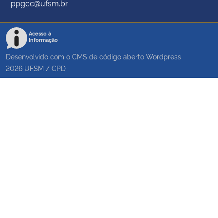
ppgcc@ufsm.br
Acesso à
Informação
Desenvolvido com o CMS de código aberto
Wordpress
2026
UFSM
/
CPD