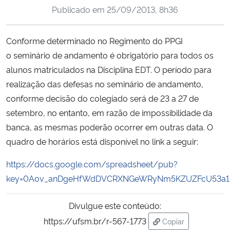
Publicado em
25/09/2013, 8h36
Ministério da Cidadania
Ministério da Saúde
Conforme determinado no Regimento do PPGI
o seminário de andamento é obrigatório para todos os
Ministério de Minas e Energia
alunos matriculados na Disciplina EDT. O período para
realização das defesas no seminário de andamento,
Ministério da Ciência, Tecnologia, Inovações e Comunicações
conforme decisão do colegiado será de 23 a 27 de
setembro, no entanto, em razão de impossibilidade da
Ministério do Meio Ambiente
banca, as mesmas poderão ocorrer em outras data. O
quadro de horários está disponível no link a seguir:
Ministério do Turismo
https://docs.google.com/spreadsheet/pub?
Ministério do Desenvolvimento Regional
key=0Aov_anDgeHfWdDVCRXNGeWRyNm5KZUZFcU53a1R
Controladoria-Geral da União
Divulgue este conteúdo:
https://ufsm.br/r-567-1773
Copiar
Ministério da Mulher, da Família e dos Direitos Humanos