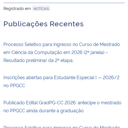
para área de trans
Registrado em
NOTÍCIAS
Secretaria-Geral
Publicações Recentes
Secretaria de Governo
Processo Seletivo para ingresso no Curso de Mestrado
Gabinete de Segurança Institucional
em Ciência da Computação em 2026 (2ª janela) –
Advocacia-Geral da União
Resultado preliminar da 2ª etapa.
Banco Central do Brasil
Inscrições abertas para Estudante Especial I — 2026/2
no PPGCC
Planalto
Publicado Edital GradPG-CC 2026: antecipe o mestrado
no PPGCC ainda durante a graduação
Processo Seletivo para ingresso no Curso de Mestrado