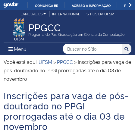
COMUNICA BR
ACESSO À INFORMAÇÃO
PARTI
Casa Civil
LANGUAGES
INTERNATIONAL
SÍTIOS DA UFSM
IR
PARA
PPGCC
Ministério da Justiça e Segurança Pública
O
Programa de Pós-Graduação em Ciência da Computação
CONTEÚDO
Ministério da Defesa
Buscar no no Sítio
Busca
Busca:
Menu Principal do Sítio
Menu
Busc
Ministério das Relações Exteriores
Você está aqui:
UFSM
>
PPGCC
>
Inscrições para vaga de
pós-doutorado no PPGI prorrogadas até o dia 03 de
Ministério da Economia
novembro
Inscrições para vaga de pós-
Ministério da Infraestrutura
Início do conteúdo
doutorado no PPGI
Ministério da Agricultura, Pecuária e Abastecimento
prorrogadas até o dia 03 de
novembro
Ministério da Educação