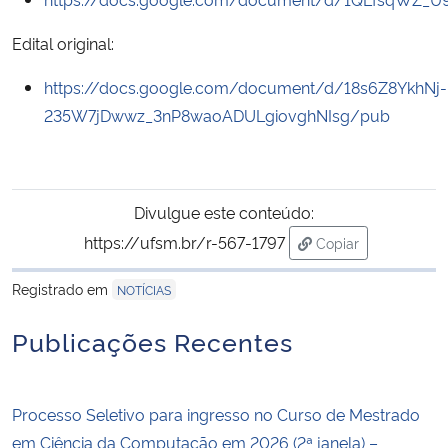
Edital original:
https://docs.google.com/document/d/18s6Z8YkhNj-
235W7jDwwz_3nP8waoADULgiovghNIsg/pub
Divulgue este conteúdo:
https://ufsm.br/r-567-1797
Copiar
para área de trans
Registrado em
NOTÍCIAS
Publicações Recentes
Processo Seletivo para ingresso no Curso de Mestrado
em Ciência da Computação em 2026 (2ª janela) –