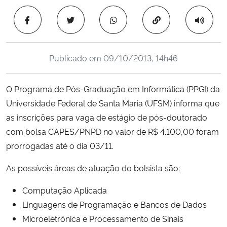
Ministério da Cidadania
Copiar para área 
Ministério da Saúde
Publicado em
09/10/2013, 14h46
Ministério de Minas e Energia
O Programa de Pós-Graduação em Informática (PPGI) da
Ministério da Ciência, Tecnologia, Inovações e Comunicações
Universidade Federal de Santa Maria (UFSM) informa que
as inscrições para vaga de estágio de pós-doutorado
Ministério do Meio Ambiente
com bolsa CAPES/PNPD no valor de R$ 4.100,00 foram
Ministério do Turismo
prorrogadas até o dia 03/11.
As possíveis áreas de atuação do bolsista são:
Ministério do Desenvolvimento Regional
Computação Aplicada
Controladoria-Geral da União
Linguagens de Programação e Bancos de Dados
Microeletrônica e Processamento de Sinais
Ministério da Mulher, da Família e dos Direitos Humanos