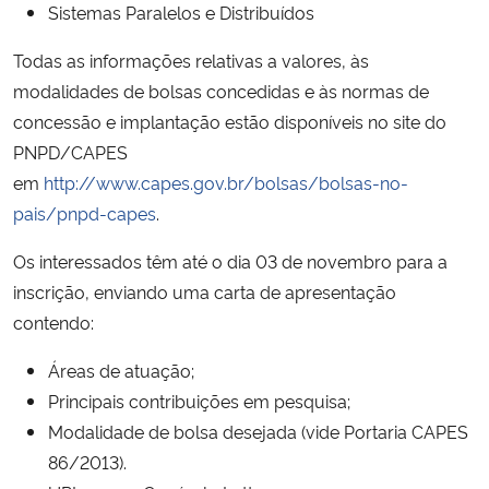
Sistemas Paralelos e Distribuídos
Secretaria-Geral
Todas as informações relativas a valores, às
modalidades de bolsas concedidas e às normas de
Secretaria de Governo
concessão e implantação estão disponíveis no site do
PNPD/CAPES
Gabinete de Segurança Institucional
em
http://www.capes.gov.br/bolsas/bolsas-no-
pais/pnpd-capes
.
Advocacia-Geral da União
Os interessados têm até o dia 03 de novembro para a
Banco Central do Brasil
inscrição, enviando uma carta de apresentação
contendo:
Planalto
Áreas de atuação;
Principais contribuições em pesquisa;
Modalidade de bolsa desejada (vide Portaria CAPES
86/2013).