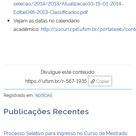
selecao/2014/2013/Atualizacao10-15-01-2014-
Edital048-2013-Classificados.pdf
Secretaria-Geral
Vejam as datas no calendário
acadêmico:
http://sucuri.cpd.ufsm.br/portalweb/con
Secretaria de Governo
Gabinete de Segurança Institucional
Advocacia-Geral da União
Divulgue este conteúdo:
Banco Central do Brasil
https://ufsm.br/r-567-1935
Copiar
para área de tran
Planalto
Registrado em
NOTÍCIAS
Publicações Recentes
Processo Seletivo para ingresso no Curso de Mestrado