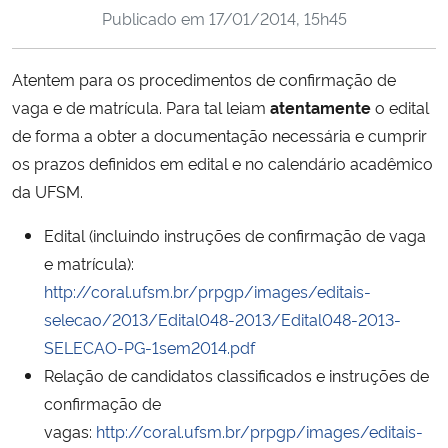
Publicado em
17/01/2014, 15h45
Ministério da Cidadania
Ministério da Saúde
Atentem para os procedimentos de confirmação de
vaga e de matrícula. Para tal leiam
atentamente
o edital
Ministério de Minas e Energia
de forma a obter a documentação necessária e cumprir
os prazos definidos em edital e no calendário acadêmico
Ministério da Ciência, Tecnologia, Inovações e Comunicações
da UFSM.
Ministério do Meio Ambiente
Edital (incluindo instruções de confirmação de vaga
e matrícula):
Ministério do Turismo
http://coral.ufsm.br/prpgp/images/editais-
selecao/2013/Edital048-2013/Edital048-2013-
Ministério do Desenvolvimento Regional
SELECAO-PG-1sem2014.pdf
Relação de candidatos classificados e instruções de
Controladoria-Geral da União
confirmação de
vagas:
http://coral.ufsm.br/prpgp/images/editais-
Ministério da Mulher, da Família e dos Direitos Humanos