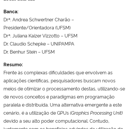
Banca:
Secretaria-Geral
Drª. Andrea Schwertner Charão –
Presidente/Orientadora (UFSM)
Secretaria de Governo
Drª. Juliana Kaizer Vizzotto – UFSM
Dr. Claudio Schepke – UNIPAMPA
Gabinete de Segurança Institucional
Dr. Benhur Stein – UFSM
Advocacia-Geral da União
Resumo:
Frente às complexas dificuldades que envolvem as
Banco Central do Brasil
aplicações científicas, pesquisadores buscam novos
meios de otimizar o processamento destas, utilizando-se
Planalto
de novos conceitos e paradigmas em programação
paralela e distribuída. Uma alternativa emergente a este
cenário, é a utilização de GPUs
(Graphics Processing Unit)
devido a seu alto poder computacional. Contudo,
juntamente com os benefícios advindos da utilização de