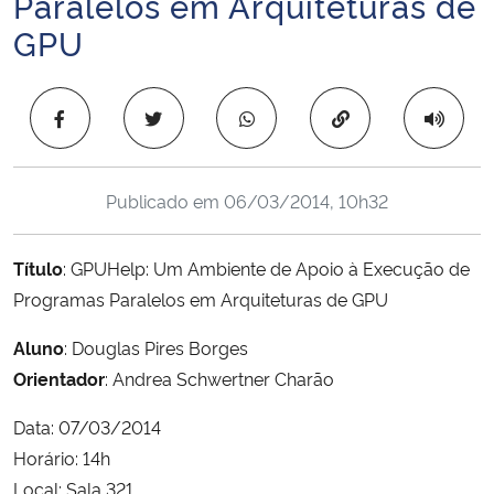
Paralelos em Arquiteturas de
Ministério da Cidadania
GPU
Ministério da Saúde
Copiar para área 
Ministério de Minas e Energia
Ministério da Ciência, Tecnologia, Inovações e Comunicações
Publicado em
06/03/2014, 10h32
Ministério do Meio Ambiente
Título
: GPUHelp: Um Ambiente de Apoio à Execução de
Programas Paralelos em Arquiteturas de GPU
Ministério do Turismo
Aluno
: Douglas Pires Borges
Ministério do Desenvolvimento Regional
Orientador
: Andrea Schwertner Charão
Data: 07/03/2014
Controladoria-Geral da União
Horário: 14h
Local: Sala 321
Ministério da Mulher, da Família e dos Direitos Humanos