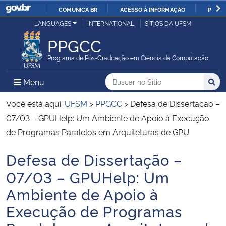
COMUNICA BR
ACESSO À INFORMAÇÃO
PARTI
Casa Civil
LANGUAGES
INTERNATIONAL
SÍTIOS DA UFSM
IR
PARA
PPGCC
Ministério da Justiça e Segurança Pública
O
Programa de Pós-Graduação em Ciência da Computação
CONTEÚDO
Ministério da Defesa
Buscar no no Sítio
Busca
Busca:
Menu Principal do Sítio
Menu
Busc
Ministério das Relações Exteriores
Você está aqui:
UFSM
>
PPGCC
>
Defesa de Dissertação –
07/03 – GPUHelp: Um Ambiente de Apoio à Execução
Ministério da Economia
de Programas Paralelos em Arquiteturas de GPU
Defesa de Dissertação –
Ministério da Infraestrutura
Início do conteúdo
07/03 – GPUHelp: Um
Ministério da Agricultura, Pecuária e Abastecimento
Ambiente de Apoio à
Execução de Programas
Ministério da Educação