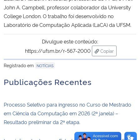
John A. Campbell, professor colaborador da University
Secretaria-Geral
College London. O trabalho foi desenvolvido no
Laboratório de Computação Aplicada (LaCA) da UFSM.
Secretaria de Governo
Divulgue este conteúdo:
Gabinete de Segurança Institucional
https://ufsm.br/r-567-2000
Copiar
para área de tran
Advocacia-Geral da União
Registrado em
NOTÍCIAS
Publicações Recentes
Banco Central do Brasil
Planalto
Processo Seletivo para ingresso no Curso de Mestrado
em Ciência da Computação em 2026 (2ª janela) –
Resultado preliminar da 2ª etapa.