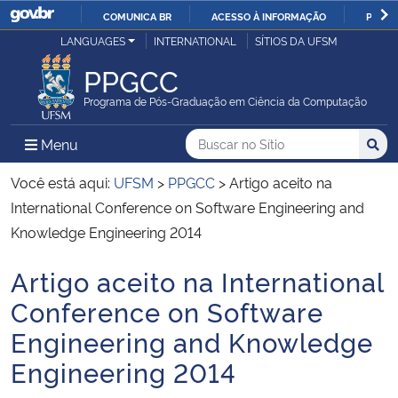
COMUNICA BR
ACESSO À INFORMAÇÃO
PARTI
Casa Civil
LANGUAGES
INTERNATIONAL
SÍTIOS DA UFSM
IR
PARA
PPGCC
Ministério da Justiça e Segurança Pública
O
Programa de Pós-Graduação em Ciência da Computação
CONTEÚDO
Ministério da Defesa
Buscar no no Sítio
Busca
Busca:
Menu Principal do Sítio
Menu
Busc
Ministério das Relações Exteriores
Você está aqui:
UFSM
>
PPGCC
>
Artigo aceito na
International Conference on Software Engineering and
Ministério da Economia
Knowledge Engineering 2014
Artigo aceito na International
Ministério da Infraestrutura
Início do conteúdo
Conference on Software
Ministério da Agricultura, Pecuária e Abastecimento
Engineering and Knowledge
Engineering 2014
Ministério da Educação