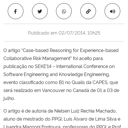
Ministério da Cidadania
Copiar para área 
Ministério da Saúde
Publicado em
02/07/2014, 10h25
Ministério de Minas e Energia
O artigo “Case-based Reasoning for Experience-based
Ministério da Ciência, Tecnologia, Inovações e Comunicações
Collaborative Risk Management” foi aceito para
publicação no SEKE’14 – International Conference on
Ministério do Meio Ambiente
Software Engineering and Knowledge Engineering,
Ministério do Turismo
evento classificado como B1 no Qualis da CAPES, que
será realizado em Vancouver no Canadá de 01 a 03 de
Ministério do Desenvolvimento Regional
julho.
O artigo é de autoria de Nielsen Luiz Rechia Machado,
Controladoria-Geral da União
aluno de mestrado do PPGI; Luis Álvaro de Lima Silva e
Lisandra Manzoni Fontoura, professores do PPGI; e Prof.
Ministério da Mulher, da Família e dos Direitos Humanos