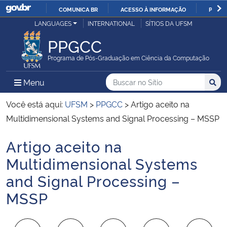
COMUNICA BR
ACESSO À INFORMAÇÃO
PARTI
Casa Civil
LANGUAGES
INTERNATIONAL
SÍTIOS DA UFSM
IR
PARA
PPGCC
Ministério da Justiça e Segurança Pública
O
Programa de Pós-Graduação em Ciência da Computação
CONTEÚDO
Ministério da Defesa
Buscar no no Sítio
Busca
Busca:
Menu Principal do Sítio
Menu
Busc
Ministério das Relações Exteriores
Você está aqui:
UFSM
>
PPGCC
>
Artigo aceito na
Multidimensional Systems and Signal Processing – MSSP
Ministério da Economia
Artigo aceito na
Início do conteúdo
Ministério da Infraestrutura
Multidimensional Systems
and Signal Processing –
Ministério da Agricultura, Pecuária e Abastecimento
MSSP
Ministério da Educação