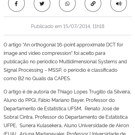
Copiar para área 
Ministério da Cidadania
Ministério da Saúde
Publicado em
15/07/2014, 11h18
Ministério de Minas e Energia
O artigo “An orthogonal 16-point approximate DCT for
image and video compression” foi aceito para
Ministério da Ciência, Tecnologia, Inovações e Comunicações
publicação no periódico Multidimensional Systems and
Signal Processing – MSSP, o períodio é classificado
Ministério do Meio Ambiente
como B2 no Qualis da CAPES.
Ministério do Turismo
O artigo é de autoria de Thiago Lopes Trugillo da Silveira,
Aluno do PPGI, Fábio Mariano Bayer, Professor do
Ministério do Desenvolvimento Regional
Departamento de Estatística UFSM, Renato José de
Sobral Cintra, Professor do Departamento de Estatística
Controladoria-Geral da União
UFPE, Sunera Kulasekera, Aluno Universidade de Akron
(EUA), Arjuna Madanayake, Professor Universidade de
Ministério da Mulher, da Família e dos Direitos Humanos