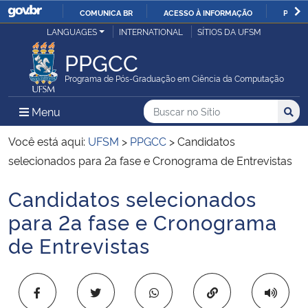
COMUNICA BR
ACESSO À INFORMAÇÃO
PARTI
Casa Civil
LANGUAGES
INTERNATIONAL
SÍTIOS DA UFSM
IR
PARA
PPGCC
Ministério da Justiça e Segurança Pública
O
Programa de Pós-Graduação em Ciência da Computação
CONTEÚDO
Ministério da Defesa
Buscar no no Sítio
Busca
Busca:
Menu Principal do Sítio
Menu
Busc
Ministério das Relações Exteriores
Você está aqui:
UFSM
>
PPGCC
>
Candidatos
selecionados para 2a fase e Cronograma de Entrevistas
Ministério da Economia
Candidatos selecionados
Início do conteúdo
Ministério da Infraestrutura
para 2a fase e Cronograma
de Entrevistas
Ministério da Agricultura, Pecuária e Abastecimento
Ministério da Educação
Copiar para área 