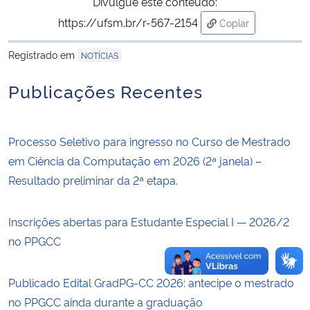
Divulgue este conteúdo:
https://ufsm.br/r-567-2154
Copiar
Secretaria-Geral
para área de tran
Registrado em
NOTÍCIAS
Secretaria de Governo
Publicações Recentes
Gabinete de Segurança Institucional
Processo Seletivo para ingresso no Curso de Mestrado
Advocacia-Geral da União
em Ciência da Computação em 2026 (2ª janela) –
Resultado preliminar da 2ª etapa.
Banco Central do Brasil
Planalto
Inscrições abertas para Estudante Especial I — 2026/2
no PPGCC
Publicado Edital GradPG-CC 2026: antecipe o mestrado
no PPGCC ainda durante a graduação