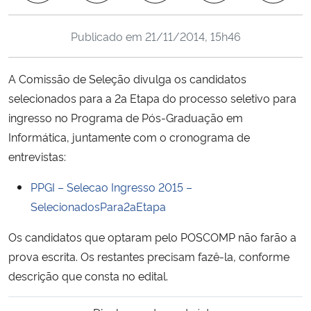
Ministério da Cidadania
Publicado em
21/11/2014, 15h46
Ministério da Saúde
A Comissão de Seleção divulga os candidatos
Ministério de Minas e Energia
selecionados para a 2a Etapa do processo seletivo para
ingresso no Programa de Pós-Graduação em
Ministério da Ciência, Tecnologia, Inovações e Comunicações
Informática, juntamente com o cronograma de
entrevistas:
Ministério do Meio Ambiente
PPGI – Selecao Ingresso 2015 –
Ministério do Turismo
SelecionadosPara2aEtapa
Ministério do Desenvolvimento Regional
Os candidatos que optaram pelo POSCOMP não farão a
prova escrita. Os restantes precisam fazê-la, conforme
Controladoria-Geral da União
descrição que consta no edital.
Ministério da Mulher, da Família e dos Direitos Humanos