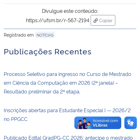
Divulgue este conteúdo:
Secretaria-Geral
https://ufsm.br/r-567-2194
Copiar
para área de tran
Secretaria de Governo
Registrado em
NOTÍCIAS
Gabinete de Segurança Institucional
Publicações Recentes
Advocacia-Geral da União
Processo Seletivo para ingresso no Curso de Mestrado
Banco Central do Brasil
em Ciência da Computação em 2026 (2ª janela) –
Resultado preliminar da 2ª etapa.
Planalto
Inscrições abertas para Estudante Especial I — 2026/2
no PPGCC
Publicado Edital GradPG-CC 2026: antecipe o mestrado