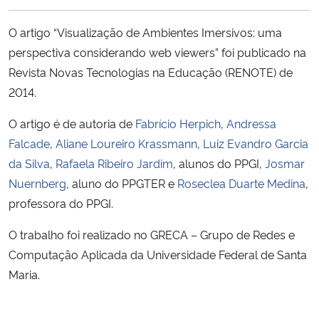
Ministério da Cidadania
O artigo “Visualização de Ambientes Imersivos: uma
Ministério da Saúde
perspectiva considerando web viewers” foi publicado na
Revista Novas Tecnologias na Educação (RENOTE) de
Ministério de Minas e Energia
2014.
O artigo é de autoria de
Fabrício Herpich
,
Andressa
Ministério da Ciência, Tecnologia, Inovações e Comunicações
Falcade
,
Aliane Loureiro Krassmann
,
Luiz Evandro Garcia
da Silva
,
Rafaela Ribeiro Jardim
, alunos do PPGI,
Josmar
Ministério do Meio Ambiente
Nuernberg
, aluno do PPGTER e
Roseclea Duarte Medina
,
Ministério do Turismo
professora do PPGI.
O trabalho foi realizado no GRECA – Grupo de Redes e
Ministério do Desenvolvimento Regional
Computação Aplicada da Universidade Federal de Santa
Maria.
Controladoria-Geral da União
Ministério da Mulher, da Família e dos Direitos Humanos