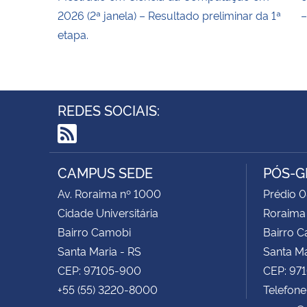
2026 (2ª janela) – Resultado preliminar da 1ª
–
etapa.
REDES SOCIAIS:
RSS
CAMPUS SEDE
PÓS-G
Av. Roraima nº 1000
Prédio 0
Cidade Universitária
Roraima
Bairro Camobi
Bairro 
Santa Maria - RS
Santa Ma
CEP: 97105-900
CEP: 97
+55 (55) 3220-8000
Telefone