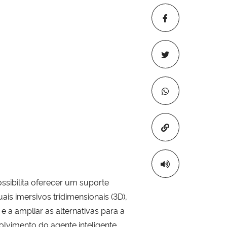
Copiar para áre
ossibilita oferecer um suporte
is imersivos tridimensionais (3D),
 a ampliar as alternativas para a
lvimento do agente inteligente