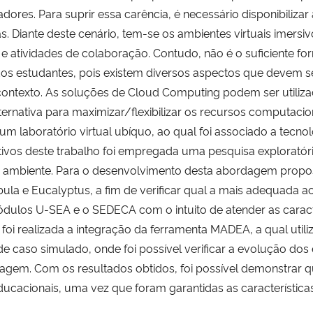
ores. Para suprir essa carência, é necessário disponibiliza
as. Diante deste cenário, tem-se os ambientes virtuais im
e atividades de colaboração. Contudo, não é o suficiente fo
 dos estudantes, pois existem diversos aspectos que devem s
ontexto. As soluções de Cloud Computing podem ser utiliza
ernativa para maximizar/flexibilizar os recursos computacio
um laboratório virtual ubíquo, ao qual foi associado a tecn
bjetivos deste trabalho foi empregada uma pesquisa explorat
 ambiente. Para o desenvolvimento desta abordagem proposta
 e Eucalyptus, a fim de verificar qual a mais adequada ao 
dulos U-SEA e o SEDECA com o intuito de atender as carac
foi realizada a integração da ferramenta MADEA, a qual utili
de caso simulado, onde foi possível verificar a evolução dos
agem. Com os resultados obtidos, foi possível demonstrar q
acionais, uma vez que foram garantidas as características d