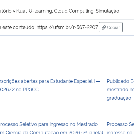
rio virtual. U-learning. Cloud Computing. Simulação.
e este conteúdo:
https://ufsm.br/r-567-2207
Copiar
para área d
nscrições abertas para Estudante Especial I —
Publicado E
026/2 no PPGCC
mestrado no
graduação
rocesso Seletivo para ingresso no Mestrado
Processo S
m Ciência da Computação em 2026 (2ª janela)
ingresso no