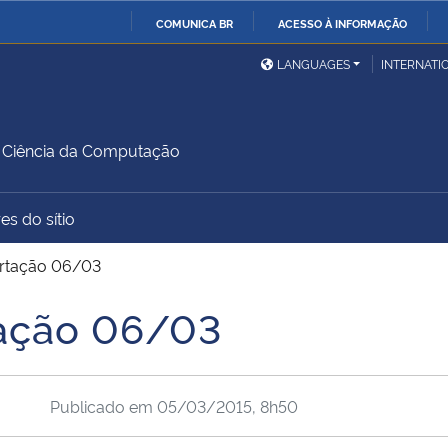
COMUNICA BR
ACESSO À INFORMAÇÃO
Ministério da Defesa
Ministério das Relações
Mini
IR
LANGUAGES
INTERNATI
Exteriores
PARA
O
Ministério da Cidadania
Ministério da Saúde
Mini
CONTEÚDO
Ciência da Computação
es do sítio
Ministério do
Controladoria-Geral da
Mini
Desenvolvimento Regional
União
Famí
ertação 06/03
Hum
tação 06/03
Advocacia-Geral da União
Banco Central do Brasil
Plan
Publicado em
05/03/2015, 8h50