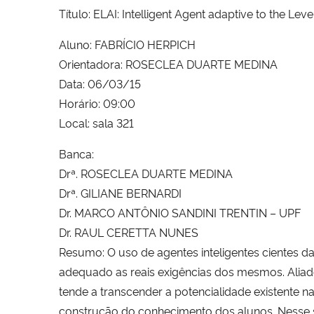
Título: ELAI: Intelligent Agent adaptive to the Lev
Aluno: FABRÍCIO HERPICH
Orientadora: ROSECLEA DUARTE MEDINA
Data: 06/03/15
Horário: 09:00
Local: sala 321
Banca:
Drª. ROSECLEA DUARTE MEDINA
Drª. GILIANE BERNARDI
Dr. MARCO ANTÔNIO SANDINI TRENTIN – UPF
Dr. RAUL CERETTA NUNES
Resumo: O uso de agentes inteligentes cientes das
adequado as reais exigências dos mesmos. Aliado
tende a transcender a potencialidade existente n
construção do conhecimento dos alunos. Nesse s