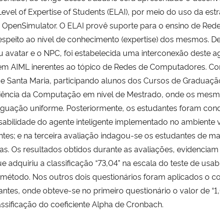
Level of Expertise of Students (ELAI), por meio do uso da est
is OpenSimulator. O ELAI provê suporte para o ensino de R
espeito ao nível de conhecimento (expertise) dos mesmos. De 
eu avatar e o NPC, foi estabelecida uma interconexão deste 
em AIML inerentes ao tópico de Redes de Computadores. Co
de Santa Maria, participando alunos dos Cursos de Gradua
iência da Computação em nível de Mestrado, onde os mesmo
iguação uniforme. Posteriormente, os estudantes foram con
usabilidade do agente inteligente implementado no ambiente v
igentes; e na terceira avaliação indagou-se os estudantes de 
as. Os resultados obtidos durante as avaliações, evidenciam 
ue adquiriu a classificação “73,04” na escala do teste de usa
método. Nos outros dois questionários foram aplicados o c
ntes, onde obteve-se no primeiro questionário o valor de “1,
assificação do coeficiente Alpha de Cronbach.