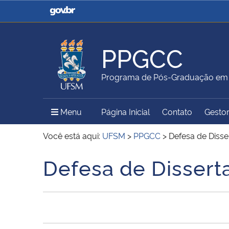
Casa Civil
Ministério da Justiça e
Segurança Pública
PPGCC
Ministério da Agricultura,
Ministério da Educação
Programa de Pós-Graduação em 
Pecuária e Abastecimento
Menu Principal do Sítio
Menu
Página Inicial
Contato
Gestor
Ministério do Meio Ambiente
Ministério do Turismo
Você está aqui:
UFSM
>
PPGCC
>
Defesa de Diss
Defesa de Disser
Início do conteúdo
Secretaria de Governo
Gabinete de Segurança
Institucional