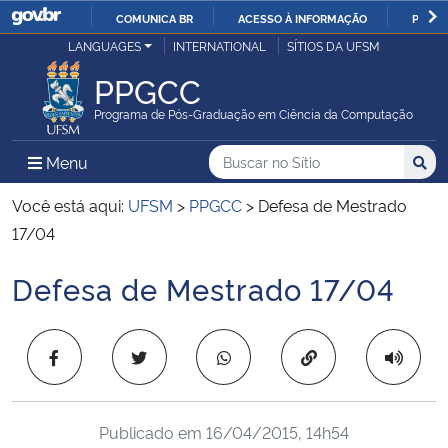
COMUNICA BR
ACESSO À INFORMAÇÃO
PARTI
Casa Civil
LANGUAGES
INTERNATIONAL
SÍTIOS DA UFSM
IR
PARA
PPGCC
Ministério da Justiça e Segurança Pública
O
Programa de Pós-Graduação em Ciência da Computação
CONTEÚDO
Ministério da Defesa
Buscar no no Sítio
Busca
Busca:
Menu Principal do Sítio
Menu
Busc
Ministério das Relações Exteriores
Você está aqui:
UFSM
>
PPGCC
>
Defesa de Mestrado
17/04
Ministério da Economia
Defesa de Mestrado 17/04
Início do conteúdo
Ministério da Infraestrutura
Copiar para área 
Ministério da Agricultura, Pecuária e Abastecimento
Ministério da Educação
Publicado em
16/04/2015, 14h54