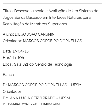
Ministério da Cidadania
Titulo: Desenvolvimento e Avaliação de Um Sistema de
Ministério da Saúde
Jogos Sérios Baseado em Interfaces Naturais para
Reabilitação de Membros Superiores
Ministério de Minas e Energia
Aluno: DIEGO JOAO CARGNIN
Orientador: MARCOS CORDEIRO D’ORNELLAS
Ministério da Ciência, Tecnologia, Inovações e Comunicações
Data: 17/04/15
Ministério do Meio Ambiente
Horário: 10h
Local: Sala 321 do Centro de Tecnologia
Ministério do Turismo
Banca:
Ministério do Desenvolvimento Regional
Dr. MARCOS CORDEIRO D’ORNELLAS – UFSM –
Orientador
Controladoria-Geral da União
Drª. ANA LUCIA CERVI PRADO – UFSM
Ministério da Mulher, da Família e dos Direitos Humanos
Dr. DANIEL WELFER – UNIPAMPA