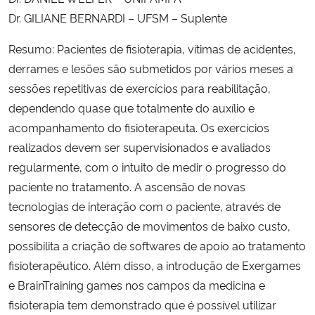
Dr. GILIANE BERNARDI – UFSM – Suplente
Secretaria-Geral
Resumo: Pacientes de fisioterapia, vítimas de acidentes,
derrames e lesões são submetidos por vários meses a
Secretaria de Governo
sessões repetitivas de exercícios para reabilitação,
dependendo quase que totalmente do auxílio e
Gabinete de Segurança Institucional
acompanhamento do fisioterapeuta. Os exercícios
Advocacia-Geral da União
realizados devem ser supervisionados e avaliados
regularmente, com o intuito de medir o progresso do
Banco Central do Brasil
paciente no tratamento. A ascensão de novas
tecnologias de interação com o paciente, através de
Planalto
sensores de detecção de movimentos de baixo custo,
possibilita a criação de softwares de apoio ao tratamento
fisioterapêutico. Além disso, a introdução de Exergames
e BrainTraining games nos campos da medicina e
fisioterapia tem demonstrado que é possível utilizar