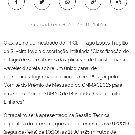
Copiar para área 
Ministério da Cidadania
Ministério da Saúde
Publicado em
30/06/2016, 15h55
Ministério de Minas e Energia
O ex-aluno de mestrado do PPGI, Thiago Lopes Trugillo
da Silveira teve a dissertação intitulada “Classificação de
Ministério da Ciência, Tecnologia, Inovações e Comunicações
estágio de sono através da aplicação de transformada
wavelet discreta sobre um único canal de
Ministério do Meio Ambiente
eletroencefalograma” selecionada em 1º lugar pelo
Comitê do Prêmio de Mestrado do CNMAC2016 para
Ministério do Turismo
receber o Prêmio SBMAC de Mestrado “Odelar Leite
Linhares”.
Ministério do Desenvolvimento Regional
O trabalho será apresentado na Sessão Técnica
Controladoria-Geral da União
específica do prêmios, que acontecerá no dia 5/9/2016
(segunda-feira) de 10:30h às 11:30h (25 minutos de
Ministério da Mulher, da Família e dos Direitos Humanos