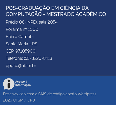
PÓS-GRADUAÇÃO EM CIÊNCIA DA
COMPUTAÇÃO - MESTRADO ACADÊMICO
Prédio 08 (INPE), sala 2054
Roraima nº 1000
Bairro Camobi
Santa Maria - RS
CEP: 97105900
Telefone: (55) 3220-8413
ppgcc@ufsm.br
Acesso à
Informação
Desenvolvido com o CMS de código aberto
Wordpress
2026
UFSM
/
CPD