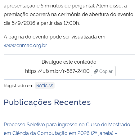
apresentação e 5 minutos de pergunta). Além disso, a
premiação ocorrerá na cerimônia de abertura do evento,
Secretaria-Geral
dia 5/9/2016 a partir das 17:00h.
Secretaria de Governo
A página do evento pode ser visualizada em
www.cnmac.org.br
.
Gabinete de Segurança Institucional
Divulgue este conteúdo:
Advocacia-Geral da União
https://ufsm.br/r-567-2400
Copiar
para área de tran
Banco Central do Brasil
Registrado em
NOTÍCIAS
Planalto
Publicações Recentes
Processo Seletivo para ingresso no Curso de Mestrado
em Ciência da Computação em 2026 (2ª janela) –