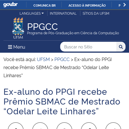
COMUNICA BR
ACESSO À INFORMAÇÃO
PARTI
Casa Civil
LANGUAGES
INTERNATIONAL
SÍTIOS DA UFSM
IR
PARA
PPGCC
Ministério da Justiça e Segurança Pública
O
Programa de Pós-Graduação em Ciência da Computação
CONTEÚDO
Ministério da Defesa
Buscar no no Sítio
Busca
Busca:
Menu Principal do Sítio
Menu
Busc
Ministério das Relações Exteriores
Você está aqui:
UFSM
>
PPGCC
>
Ex-aluno do PPGI
recebe Prêmio SBMAC de Mestrado “Odelar Leite
Ministério da Economia
Linhares”
Ex-aluno do PPGI recebe
Ministério da Infraestrutura
Início do conteúdo
Prêmio SBMAC de Mestrado
Ministério da Agricultura, Pecuária e Abastecimento
“Odelar Leite Linhares”
Ministério da Educação