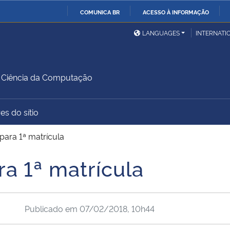
COMUNICA BR
ACESSO À INFORMAÇÃO
Ministério da Defesa
Ministério das Relações
Mini
IR
LANGUAGES
INTERNATI
Exteriores
PARA
O
Ministério da Cidadania
Ministério da Saúde
Mini
CONTEÚDO
Ciência da Computação
es do sítio
Ministério do
Controladoria-Geral da
Mini
Desenvolvimento Regional
União
Famí
ara 1ª matrícula
Hum
a 1ª matrícula
Advocacia-Geral da União
Banco Central do Brasil
Plan
Publicado em
07/02/2018, 10h44