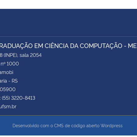
RADUAÇÃO EM CIÊNCIA DA COMPUTAÇÃO - M
8 (INPE), sala 2054
 nº 1000
Camobi
ria - RS
105900
: (55) 3220-8413
fsm.br
Desenvolvido com o CMS de código aberto
Wordpress