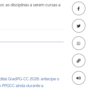
r, as disciplinas a serem cursas a
 transferência
Copiar para áre
dital GradPG-CC 2026: antecipe o
 PPGCC ainda durante a