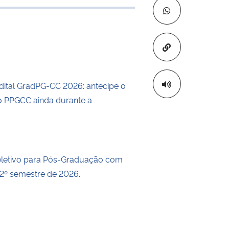
e transferência
Copiar para áre
dital GradPG-CC 2026: antecipe o
 PPGCC ainda durante a
eletivo para Pós-Graduação com
 2º semestre de 2026.