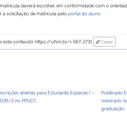
 matrícula deverá escolher, em conformidade com o orientado
r a solicitação de matricula pelo
portal do aluno
.
e este conteúdo:
https://ufsm.br/r-567-2731
Copiar
para área de
nscrições abertas para Estudante Especial I —
Publicado E
026/2 no PPGCC
mestrado no
graduação