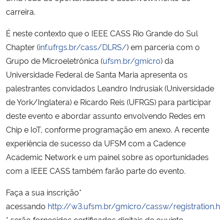
carreira.
Secretaria-Geral
É neste contexto que o IEEE CASS Rio Grande do Sul
Chapter (
inf.ufrgs.br/cass/DLRS/
) em parceria com o
Secretaria de Governo
Grupo de Microeletrônica (
ufsm.br/gmicro
) da
Universidade Federal de Santa Maria apresenta os
Gabinete de Segurança Institucional
palestrantes convidados Leandro Indrusiak (Universidade
de York/Inglatera) e Ricardo Reis (UFRGS) para participar
Advocacia-Geral da União
deste evento e abordar assunto envolvendo Redes em
Banco Central do Brasil
Chip e IoT, conforme programação em anexo. A recente
experiência de sucesso da UFSM com a Cadence
Planalto
Academic Network e um painel sobre as oportunidades
com a IEEE CASS também farão parte do evento.
Faça a sua inscrição*
acessando
http://w3.ufsm.br/gmicro/cassw/registration.
* serão fornecidos certificados digitais de ouvinte