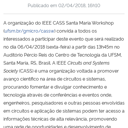
Publicado em
02/04/2018, 16h10
Ministério da Cidadania
Ministério da Saúde
A organização do IEEE CASS Santa Maria Workshop
(
ufsm.br/gmicro/cassw
) convida a todos os
Ministério de Minas e Energia
interessados a participar deste evento que será realizado
no dia 06/04/2018 (sexta-feira) a partir das 13h45m no
Ministério da Ciência, Tecnologia, Inovações e Comunicações
Auditório Pércio Reis do Centro de Tecnologia da UFSM,
Santa Maria, RS, Brasil. A IEEE
Circuits and Systems
Ministério do Meio Ambiente
Society
(CASS) é uma organização voltada a promover
avanço científico na área de circuitos e sistemas,
Ministério do Turismo
procurando fomentar e divulgar conhecimento e
tecnologia através de conferências e eventos onde,
Ministério do Desenvolvimento Regional
engenheiros, pesquisadores e outras pessoas envolvidas
em circuitos e aplicação de sistemas podem ter acesso a
Controladoria-Geral da União
informações técnicas de alta relevância, promovendo
uma rede de oportunidades e desenvolvimento de
Ministério da Mulher, da Família e dos Direitos Humanos