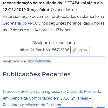
reconsideração do resultado da 1ª ETAPA vai até o dia
12/11/2019 (terça-feira).
Os pedidos de
Secretaria-Geral
reconsideração devem ser protocolados diretamente na
Secretaria do PPGCC
nos seguintes horários: das 9 horas
Secretaria de Governo
às 12 horas e das 14 horas às 17 horas.
Gabinete de Segurança Institucional
Divulgue este conteúdo:
https://ufsm.br/r-567-3306
Advocacia-Geral da União
Copiar
para área de tran
Registrado em
SEM CATEGORIA
Banco Central do Brasil
Publicações Recentes
Planalto
Processo Seletivo para ingresso no Curso de Mestrado
em Ciência da Computação em 2026 (2ª janela) –
Resultado preliminar da 2ª etapa.