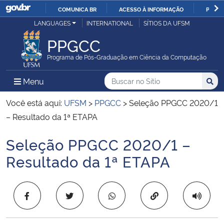
COMUNICA BR
ACESSO À INFORMAÇÃO
PARTI
Casa Civil
LANGUAGES
INTERNATIONAL
SÍTIOS DA UFSM
IR
PARA
PPGCC
Ministério da Justiça e Segurança Pública
O
Programa de Pós-Graduação em Ciência da Computação
CONTEÚDO
Ministério da Defesa
Buscar no no Sítio
Busca
Busca:
Menu Principal do Sítio
Menu
Busc
Ministério das Relações Exteriores
Você está aqui:
UFSM
>
PPGCC
>
Seleção PPGCC 2020/1
– Resultado da 1ª ETAPA
Ministério da Economia
Seleção PPGCC 2020/1 –
Início do conteúdo
Ministério da Infraestrutura
Resultado da 1ª ETAPA
Ministério da Agricultura, Pecuária e Abastecimento
Copiar para área 
Ministério da Educação