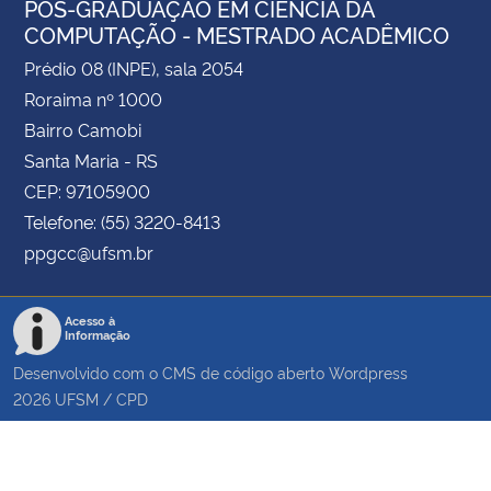
PÓS-GRADUAÇÃO EM CIÊNCIA DA
COMPUTAÇÃO - MESTRADO ACADÊMICO
Prédio 08 (INPE), sala 2054
Roraima nº 1000
Bairro Camobi
Santa Maria - RS
CEP: 97105900
Telefone: (55) 3220-8413
ppgcc@ufsm.br
Acesso à
Informação
Desenvolvido com o CMS de código aberto
Wordpress
2026
UFSM
/
CPD