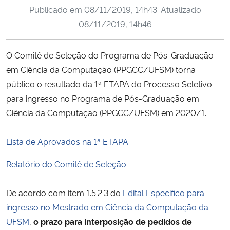
Publicado em
08/11/2019, 14h43
. Atualizado
Ministério da Cidadania
08/11/2019, 14h46
Ministério da Saúde
O Comitê de Seleção do Programa de Pós-Graduação
Ministério de Minas e Energia
em Ciência da Computação (PPGCC/UFSM) torna
público o resultado da 1ª ETAPA do Processo Seletivo
Ministério da Ciência, Tecnologia, Inovações e Comunicações
para ingresso no Programa de Pós-Graduação em
Ciência da Computação (PPGCC/UFSM) em 2020/1.
Ministério do Meio Ambiente
Lista de Aprovados na 1ª ETAPA
Ministério do Turismo
Relatório do Comitê de Seleção
Ministério do Desenvolvimento Regional
De acordo com item 1.5.2.3 do
Edital Específico para
Controladoria-Geral da União
ingresso no Mestrado em Ciência da Computação da
UFSM
,
o prazo para interposição de pedidos de
Ministério da Mulher, da Família e dos Direitos Humanos