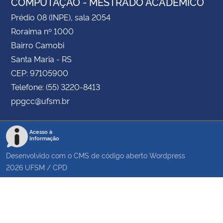
COMPUTAÇÃO - MESTRADO ACADÊMICO
Prédio 08 (INPE), sala 2054
Roraima nº 1000
Bairro Camobi
Santa Maria - RS
CEP: 97105900
Telefone: (55) 3220-8413
ppgcc@ufsm.br
Acesso à
Informação
Desenvolvido com o CMS de código aberto
Wordpress
2026
UFSM
/
CPD