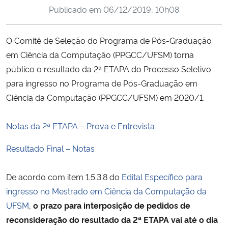
Publicado em
06/12/2019, 10h08
Ministério da Cidadania
Ministério da Saúde
O Comitê de Seleção do Programa de Pós-Graduação
em Ciência da Computação (PPGCC/UFSM) torna
Ministério de Minas e Energia
público o resultado da 2ª ETAPA do Processo Seletivo
para ingresso no Programa de Pós-Graduação em
Ministério da Ciência, Tecnologia, Inovações e Comunicações
Ciência da Computação (PPGCC/UFSM) em 2020/1.
Ministério do Meio Ambiente
Notas da 2ª ETAPA – Prova e Entrevista
Ministério do Turismo
Resultado Final – Notas
Ministério do Desenvolvimento Regional
De acordo com item 1.5.3.8 do
Edital Específico para
ingresso no Mestrado em Ciência da Computação da
Controladoria-Geral da União
UFSM
,
o prazo para interposição de pedidos de
reconsideração do resultado da 2ª ETAPA vai até o dia
Ministério da Mulher, da Família e dos Direitos Humanos