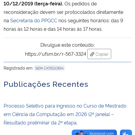
10/12/2019 (terça-feira).
Os pedidos de
reconsideração devem ser protocolados diretamente
Secretaria-Geral
na
Secretaria do PPGCC
nos seguintes horários: das 9
horas às 12 horas e das 14 horas às 17 horas.
Secretaria de Governo
Divulgue este conteúdo:
Gabinete de Segurança Institucional
https://ufsm.br/r-567-3324
Copiar
para área de tran
Advocacia-Geral da União
Registrado em
SEM CATEGORIA
Banco Central do Brasil
Publicações Recentes
Planalto
Processo Seletivo para ingresso no Curso de Mestrado
em Ciência da Computação em 2026 (2ª janela) –
Resultado preliminar da 2ª etapa.