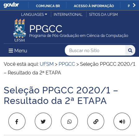
COMUNICA BR
ACESSO À INFORMAÇÃO
PARTI
Casa Civil
LANGUAGES
INTERNATIONAL
SÍTIOS DA UFSM
IR
PARA
PPGCC
Ministério da Justiça e Segurança Pública
O
Programa de Pós-Graduação em Ciência da Computação
CONTEÚDO
Ministério da Defesa
Buscar no no Sítio
Busca
Busca:
Menu Principal do Sítio
Menu
Busc
Ministério das Relações Exteriores
Você está aqui:
UFSM
>
PPGCC
>
Seleção PPGCC 2020/1
– Resultado da 2ª ETAPA
Ministério da Economia
Seleção PPGCC 2020/1 –
Início do conteúdo
Ministério da Infraestrutura
Resultado da 2ª ETAPA
Ministério da Agricultura, Pecuária e Abastecimento
Copiar para área 
Ministério da Educação