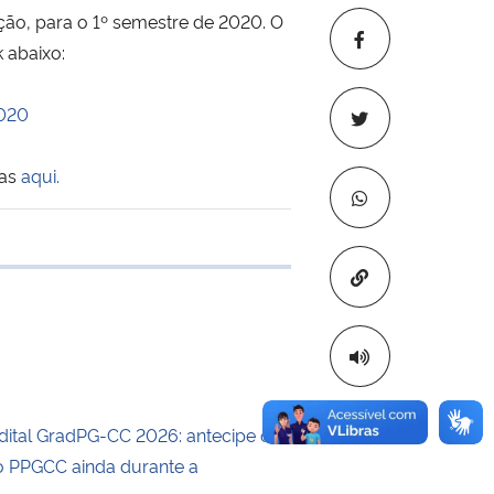
ção, para o 1º semestre de 2020. O
 abaixo:
020
das
aqui.
e transferência
Copiar para áre
dital GradPG-CC 2026: antecipe o
 PPGCC ainda durante a