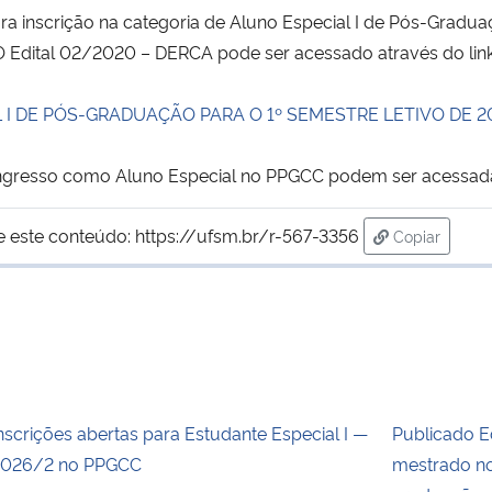
a inscrição na categoria de Aluno Especial I de Pós-Gradua
 O Edital 02/2020 – DERCA pode ser acessado através do link
 I DE PÓS-GRADUAÇÃO PARA O 1º SEMESTRE LETIVO DE 2
 ingresso como Aluno Especial no PPGCC podem ser acessa
e este conteúdo:
https://ufsm.br/r-567-3356
Copiar
para área d
nscrições abertas para Estudante Especial I —
Publicado E
026/2 no PPGCC
mestrado no