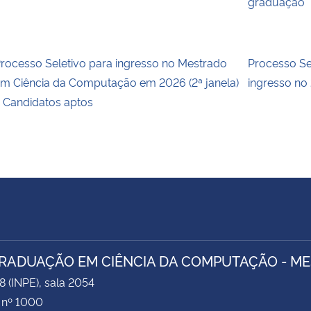
graduação
rocesso Seletivo para ingresso no Mestrado
Processo S
m Ciência da Computação em 2026 (2ª janela)
ingresso no
 Candidatos aptos
RADUAÇÃO EM CIÊNCIA DA COMPUTAÇÃO - M
8 (INPE), sala 2054
 nº 1000