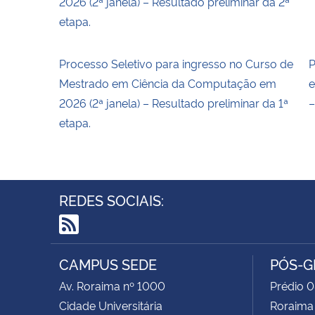
2026 (2ª janela) – Resultado preliminar da 2ª
etapa.
Processo Seletivo para ingresso no Curso de
P
Mestrado em Ciência da Computação em
e
2026 (2ª janela) – Resultado preliminar da 1ª
–
etapa.
REDES SOCIAIS:
RSS
CAMPUS SEDE
PÓS-G
Av. Roraima nº 1000
Prédio 0
Cidade Universitária
Roraima