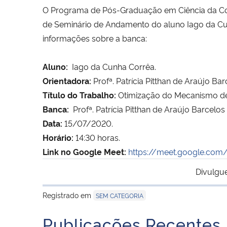
O Programa de Pós-Graduação em Ciência da Co
de Seminário de Andamento do aluno
Iago da C
informações sobre a banca:
Aluno:
Iago da Cunha Corrêa
.
Orientadora:
Profª. Patrícia Pitthan de Araújo Bar
Título do Trabalho:
Otimização do Mecanismo de
Banca:
Profª. Patrícia Pitthan de Araújo Barcelos
Data:
15/07/2020.
Horário:
14:30 horas.
Link no Google Meet:
https://meet.google.com
Divulgu
Registrado em
SEM CATEGORIA
Publicações Recentes