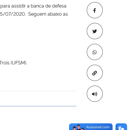
ra assistir a banca de defesa
ia 15/07/2020. Seguem abaixo as
Trois (UFSM).
Copiar para áre
e transferência