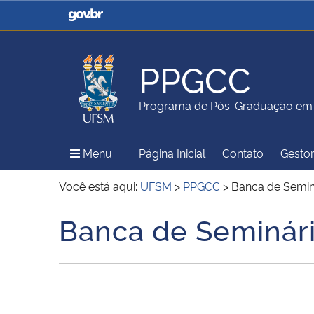
Casa Civil
Ministério da Justiça e
Segurança Pública
PPGCC
Ministério da Agricultura,
Ministério da Educação
Programa de Pós-Graduação em 
Pecuária e Abastecimento
Menu Principal do Sítio
Menu
Página Inicial
Contato
Gestor
Ministério do Meio Ambiente
Ministério do Turismo
Você está aqui:
UFSM
>
PPGCC
>
Banca de Semin
Banca de Seminár
Início do conteúdo
Secretaria de Governo
Gabinete de Segurança
Institucional