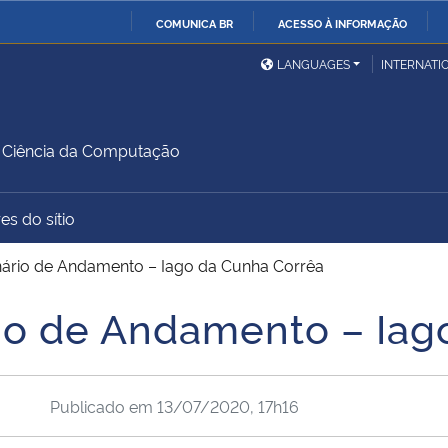
COMUNICA BR
ACESSO À INFORMAÇÃO
Ministério da Defesa
Ministério das Relações
Mini
IR
LANGUAGES
INTERNATI
Exteriores
PARA
O
Ministério da Cidadania
Ministério da Saúde
Mini
CONTEÚDO
Ciência da Computação
es do sítio
Ministério do
Controladoria-Geral da
Mini
Desenvolvimento Regional
União
Famí
ário de Andamento – Iago da Cunha Corrêa
Hum
io de Andamento – Iag
Advocacia-Geral da União
Banco Central do Brasil
Plan
Publicado em
13/07/2020, 17h16