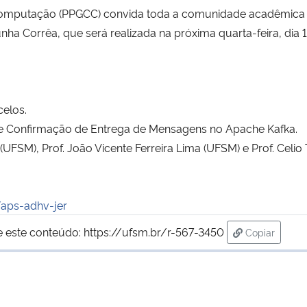
mputação (PPGCC) convida toda a comunidade acadêmica pa
unha Corrêa
, que será realizada na próxima quarta-feira, d
celos.
 Confirmação de Entrega de Mensagens no Apache Kafka.
(UFSM), Prof. João Vicente Ferreira Lima (UFSM) e Prof. Celio 
/aps-adhv-jer
e este conteúdo:
https://ufsm.br/r-567-3450
Copiar
para área d