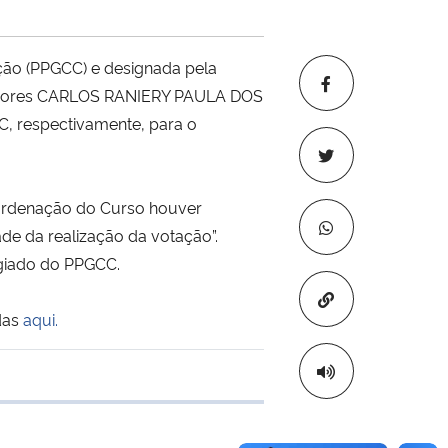
ção (PPGCC) e designada pela
essores CARLOS RANIERY PAULA DOS
, respectivamente, para o
Coordenação do Curso houver
e da realização da votação”.
egiado do PPGCC.
Copiar para áre
das
aqui.
e transferência