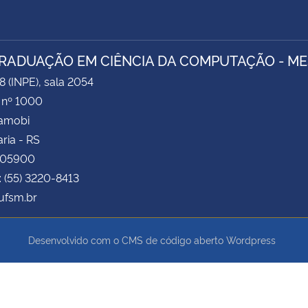
RADUAÇÃO EM CIÊNCIA DA COMPUTAÇÃO - M
8 (INPE), sala 2054
 nº 1000
Camobi
ria - RS
105900
: (55) 3220-8413
fsm.br
Desenvolvido com o CMS de código aberto
Wordpress