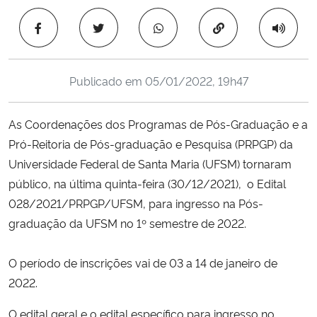
Ministério da Cidadania
Copiar para área 
Ministério da Saúde
Publicado em
05/01/2022, 19h47
Ministério de Minas e Energia
As Coordenações dos Programas de Pós-Graduação e a
Ministério da Ciência, Tecnologia, Inovações e Comunicações
Pró-Reitoria de Pós-graduação e Pesquisa (PRPGP) da
Universidade Federal de Santa Maria (UFSM) tornaram
Ministério do Meio Ambiente
público, na última quinta-feira (30/12/2021), o Edital
Ministério do Turismo
028/2021/PRPGP/UFSM, para ingresso na Pós-
graduação da UFSM no 1º semestre de 2022.
Ministério do Desenvolvimento Regional
O período de inscrições vai de 03 a 14 de janeiro de
Controladoria-Geral da União
2022.
O edital geral e o edital específico para ingresso no
Ministério da Mulher, da Família e dos Direitos Humanos