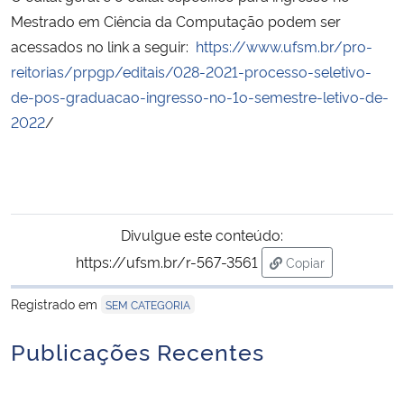
Mestrado em Ciência da Computação podem ser
Secretaria-Geral
acessados no link a seguir:
https://www.ufsm.br/pro-
reitorias/prpgp/editais/028-2021-processo-seletivo-
Secretaria de Governo
de-pos-graduacao-ingresso-no-1o-semestre-letivo-de-
2022
/
Gabinete de Segurança Institucional
Advocacia-Geral da União
Divulgue este conteúdo:
Banco Central do Brasil
https://ufsm.br/r-567-3561
Copiar
Planalto
para área de tran
Registrado em
SEM CATEGORIA
Publicações Recentes