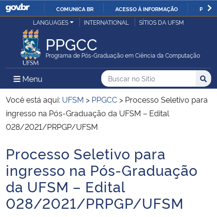
COMUNICA BR
ACESSO À INFORMAÇÃO
PARTI
Casa Civil
LANGUAGES
INTERNATIONAL
SÍTIOS DA UFSM
IR
PARA
PPGCC
Ministério da Justiça e Segurança Pública
O
Programa de Pós-Graduação em Ciência da Computação
CONTEÚDO
Ministério da Defesa
Buscar no no Sítio
Busca
Busca:
Menu Principal do Sítio
Menu
Busc
Ministério das Relações Exteriores
Você está aqui:
UFSM
>
PPGCC
>
Processo Seletivo para
ingresso na Pós-Graduação da UFSM – Edital
Ministério da Economia
028/2021/PRPGP/UFSM
Processo Seletivo para
Ministério da Infraestrutura
Início do conteúdo
ingresso na Pós-Graduação
Ministério da Agricultura, Pecuária e Abastecimento
da UFSM – Edital
028/2021/PRPGP/UFSM
Ministério da Educação