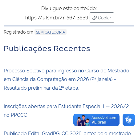
Divulgue este conteúdo:
Secretaria-Geral
https://ufsm.br/r-567-3639
Copiar
para área de tran
Secretaria de Governo
Registrado em
SEM CATEGORIA
Publicações Recentes
Gabinete de Segurança Institucional
Advocacia-Geral da União
Processo Seletivo para ingresso no Curso de Mestrado
em Ciência da Computação em 2026 (2ª janela) –
Banco Central do Brasil
Resultado preliminar da 2ª etapa.
Planalto
Inscrições abertas para Estudante Especial I — 2026/2
no PPGCC
Publicado Edital GradPG-CC 2026: antecipe o mestrado