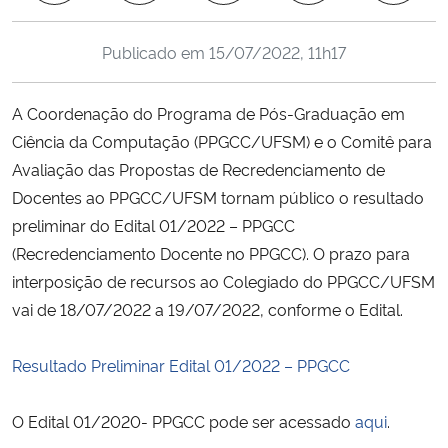
Ministério da Cidadania
Publicado em
15/07/2022, 11h17
Ministério da Saúde
A Coordenação do Programa de Pós-Graduação em
Ministério de Minas e Energia
Ciência da Computação (PPGCC/UFSM) e o Comitê para
Avaliação das Propostas de Recredenciamento de
Ministério da Ciência, Tecnologia, Inovações e Comunicações
Docentes ao PPGCC/UFSM tornam público o resultado
preliminar do Edital 01/2022 – PPGCC
Ministério do Meio Ambiente
(Recredenciamento Docente no PPGCC). O prazo para
interposição de recursos ao Colegiado do PPGCC/UFSM
Ministério do Turismo
vai de 18/07/2022 a 19/07/2022, conforme o Edital.
Ministério do Desenvolvimento Regional
Resultado Preliminar Edital 01/2022 – PPGCC
Controladoria-Geral da União
O Edital 01/2020- PPGCC pode ser acessado
aqui
.
Ministério da Mulher, da Família e dos Direitos Humanos