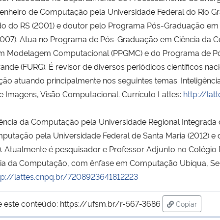
genheiro de Computação pela Universidade Federal do Rio G
tado do RS (2001) e doutor pelo Programa Pós-Graduação 
(2007). Atua no Programa de Pós-Graduação em Ciência da 
em Modelagem Computacional (PPGMC) e do Programa de 
de (FURG). É revisor de diversos periódicos científicos naci
 atuando principalmente nos seguintes temas: Inteligência A
 Imagens, Visão Computacional. Currículo Lattes:
http://la
ência da Computação pela Universidade Regional Integrada 
putação pela Universidade Federal de Santa Maria (2012) 
). Atualmente é pesquisador e Professor Adjunto no Colégio 
ência da Computação, com ênfase em Computação Ubíqua, Sen
tp://lattes.cnpq.br/7208923641812223
e este conteúdo:
https://ufsm.br/r-567-3686
Copiar
para área d