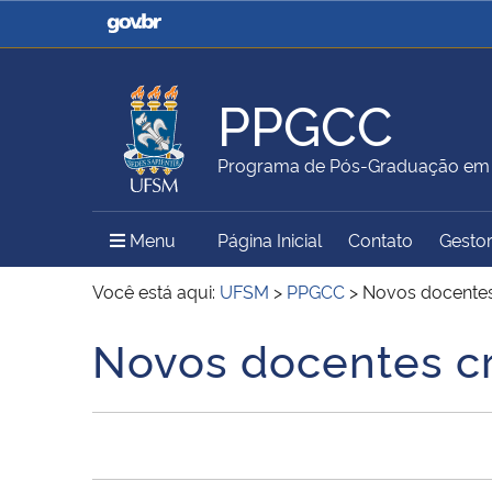
Casa Civil
Ministério da Justiça e
Segurança Pública
PPGCC
Ministério da Agricultura,
Ministério da Educação
Programa de Pós-Graduação em 
Pecuária e Abastecimento
Menu Principal do Sítio
Menu
Página Inicial
Contato
Gestor
Ministério do Meio Ambiente
Ministério do Turismo
Você está aqui:
UFSM
>
PPGCC
>
Novos docente
Novos docentes c
Início do conteúdo
Secretaria de Governo
Gabinete de Segurança
Institucional