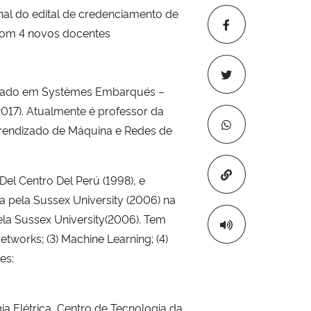
l do edital de credenciamento de
com 4 novos docentes
estrado em Systèmes Embarqués –
2017). Atualmente é professor da
prendizado de Máquina e Redes de
Copiar para áre
el Centro Del Perú (1998), e
a pela Sussex University (2006) na
ela Sussex University(2006). Tem
tworks; (3) Machine Learning; (4)
es:
 Elétrica, Centro de Tecnologia da