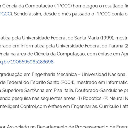
Ciência da Computação (PPGCC) homologou o resultado fina
PPGCC
). Sendo assim, desde o mês passado o PPGCC conta 
ática pela Universidade Federal de Santa Maria (1999), m
torado em Informática pela Universidade Federal do Paraná (
iência na área de Ciência da Computação, com ênfase em A
cnpq.br/1906595965183698
 graduação em Engenharia Mecánica – Universidad Nacional D
de Federal do Espírito Santo (2004), mestrado em Informatic
a Superiore Sant´Anna em Pisa Italia. Doutorado-Sanduiche p
do pesquisa nas seguentes areas: (1) Robotics; (2) Neural Ne
6) Intelligent Control,com ênfase em Engenharias. Currículo Latt
ssor Associado no Departamento de Processamento de Energia