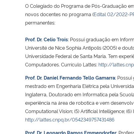
O Colegiado do Programa de Pós-Graduação em 
novos docentes no programa (
Edital 02/2022-
permanentes:
Prof. Dr. Celio Trois
: Possui graduação em Inform
Université de Nice Sophia Antipolis (2005) e dou
Universidade Federal de Santa Maria. Tem exper
Computadores. Currículo Lattes:
http://lattes.
Prof. Dr. Daniel Fernando Tello Gamarra
: Possui
mestrado em Engenharia Elétrica pela Universida
Inglaterra, Doutorado em Informatica pela Scuol
experiência na área de robotica e vem desenvolven
Computational Vision; (5) Artificial Intelligence; (
http://lattes.cnpq.br/0542349757431486
Prof. Dr. Leonardo Ramos Emmendorfer
: Profe