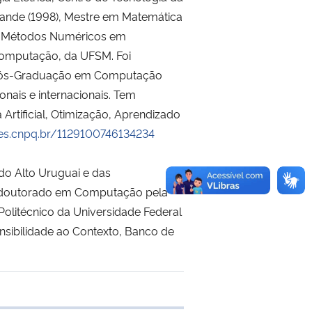
rande (1998), Mestre em Matemática
em Métodos Numéricos em
Computação, da UFSM. Foi
Pós-Graduação em Computação
onais e internacionais. Tem
rtificial, Otimização, Aprendizado
ttes.cnpq.br/1129100746134234
do Alto Uruguai e das
e doutorado em Computação pela
Politécnico da Universidade Federal
sibilidade ao Contexto, Banco de
e transferência