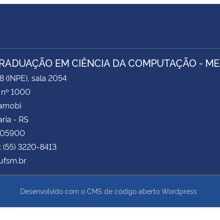
RADUAÇÃO EM CIÊNCIA DA COMPUTAÇÃO - M
8 (INPE), sala 2054
 nº 1000
Camobi
ria - RS
105900
: (55) 3220-8413
fsm.br
Desenvolvido com o CMS de código aberto
Wordpress