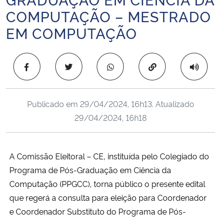
Ministério da Cidadania
COMPUTAÇÃO – MESTRADO
EM COMPUTAÇÃO
Ministério da Saúde
Ministério de Minas e Energia
Copiar para área 
Ministério da Ciência, Tecnologia, Inovações e Comunicações
Publicado em
29/04/2024, 16h13
. Atualizado
Ministério do Meio Ambiente
29/04/2024, 16h18
Ministério do Turismo
A Comissão Eleitoral – CE, instituída pelo Colegiado do
Ministério do Desenvolvimento Regional
Programa de Pós-Graduação em Ciência da
Computação (PPGCC), torna público o presente edital
Controladoria-Geral da União
que regerá a consulta para eleição para Coordenador
e Coordenador Substituto do Programa de Pós-
Ministério da Mulher, da Família e dos Direitos Humanos