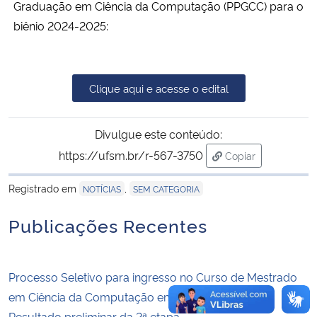
Graduação em Ciência da Computação (PPGCC) para o
biênio 2024-2025:
Secretaria-Geral
Secretaria de Governo
Clique aqui e acesse o edital
Gabinete de Segurança Institucional
Divulgue este conteúdo:
Advocacia-Geral da União
https://ufsm.br/r-567-3750
Copiar
para área de tran
Banco Central do Brasil
Registrado em
,
NOTÍCIAS
SEM CATEGORIA
Publicações Recentes
Planalto
Processo Seletivo para ingresso no Curso de Mestrado
em Ciência da Computação em 2026 (2ª janela) –
Resultado preliminar da 2ª etapa.