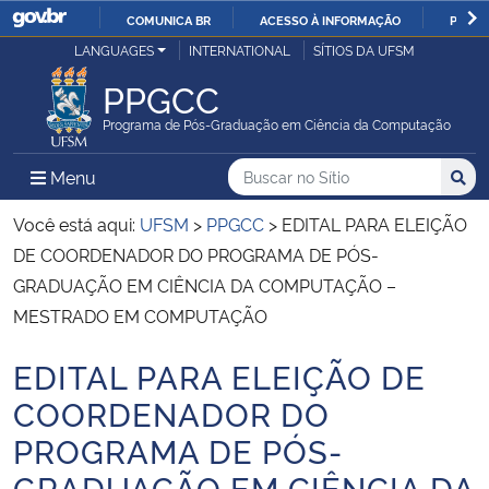
COMUNICA BR
ACESSO À INFORMAÇÃO
PARTI
Casa Civil
LANGUAGES
INTERNATIONAL
SÍTIOS DA UFSM
IR
PARA
PPGCC
Ministério da Justiça e Segurança Pública
O
Programa de Pós-Graduação em Ciência da Computação
CONTEÚDO
Ministério da Defesa
Buscar no no Sítio
Busca
Busca:
Menu Principal do Sítio
Menu
Busc
Ministério das Relações Exteriores
Você está aqui:
UFSM
>
PPGCC
>
EDITAL PARA ELEIÇÃO
DE COORDENADOR DO PROGRAMA DE PÓS-
Ministério da Economia
GRADUAÇÃO EM CIÊNCIA DA COMPUTAÇÃO –
MESTRADO EM COMPUTAÇÃO
Ministério da Infraestrutura
EDITAL PARA ELEIÇÃO DE
Início do conteúdo
Ministério da Agricultura, Pecuária e Abastecimento
COORDENADOR DO
PROGRAMA DE PÓS-
Ministério da Educação
GRADUAÇÃO EM CIÊNCIA DA