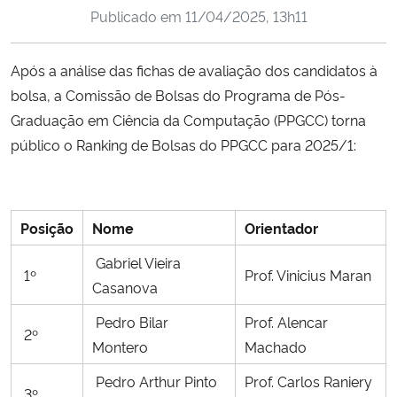
Publicado em
11/04/2025, 13h11
Ministério da Cidadania
Ministério da Saúde
Após a análise das fichas de avaliação dos candidatos à
bolsa, a Comissão de Bolsas do Programa de Pós-
Ministério de Minas e Energia
Graduação em Ciência da Computação (PPGCC) torna
público o Ranking de Bolsas do PPGCC para 2025/1:
Ministério da Ciência, Tecnologia, Inovações e Comunicações
Ministério do Meio Ambiente
Posição
Nome
Orientador
Ministério do Turismo
Gabriel Vieira
1º
Prof. Vinicius Maran
Casanova
Ministério do Desenvolvimento Regional
Pedro Bilar
Prof. Alencar
2º
Controladoria-Geral da União
Montero
Machado
Pedro Arthur Pinto
Prof. Carlos Raniery
Ministério da Mulher, da Família e dos Direitos Humanos
3º