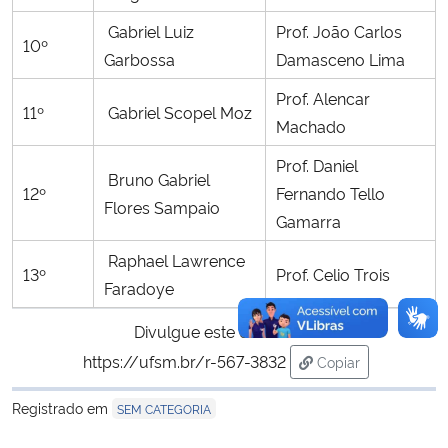
Gabriel Luiz
Prof. João Carlos
10º
Garbossa
Damasceno Lima
Prof. Alencar
11º
Gabriel Scopel Moz
Machado
Prof. Daniel
Bruno Gabriel
12º
Fernando Tello
Flores Sampaio
Gamarra
Raphael Lawrence
13º
Prof. Celio Trois
Faradoye
Divulgue este conteúdo:
https://ufsm.br/r-567-3832
Copiar
para área de tran
Registrado em
SEM CATEGORIA