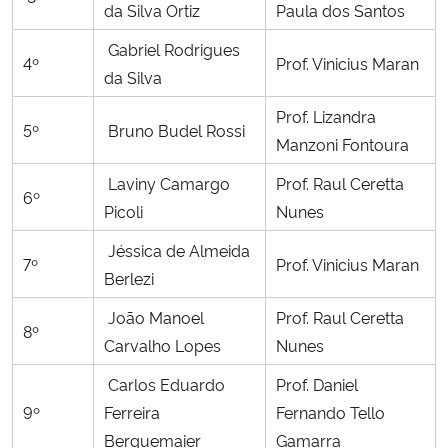
da Silva Ortiz
Paula dos Santos
Secretaria-Geral
Gabriel Rodrigues
4º
Prof. Vinicius Maran
da Silva
Secretaria de Governo
Prof. Lizandra
5º
Bruno Budel Rossi
Manzoni Fontoura
Gabinete de Segurança Institucional
Laviny Camargo
Prof. Raul Ceretta
6º
Advocacia-Geral da União
Picoli
Nunes
Jéssica de Almeida
Banco Central do Brasil
7º
Prof. Vinicius Maran
Berlezi
Planalto
João Manoel
Prof. Raul Ceretta
8º
Carvalho Lopes
Nunes
Carlos Eduardo
Prof. Daniel
9º
Ferreira
Fernando Tello
Berguemaier
Gamarra