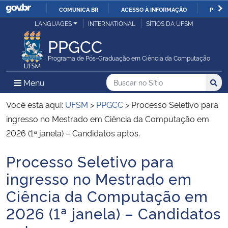
COMUNICA BR
ACESSO À INFORMAÇÃO
PARTI
Casa Civil
LANGUAGES
INTERNATIONAL
SÍTIOS DA UFSM
IR
PARA
PPGCC
Ministério da Justiça e Segurança Pública
O
Programa de Pós-Graduação em Ciência da Computação
CONTEÚDO
Ministério da Defesa
Buscar no no Sítio
Busca
Busca:
Menu Principal do Sítio
Menu
Busc
Ministério das Relações Exteriores
Você está aqui:
UFSM
>
PPGCC
>
Processo Seletivo para
ingresso no Mestrado em Ciência da Computação em
Ministério da Economia
2026 (1ª janela) – Candidatos aptos.
Processo Seletivo para
Ministério da Infraestrutura
Início do conteúdo
ingresso no Mestrado em
Ministério da Agricultura, Pecuária e Abastecimento
Ciência da Computação em
2026 (1ª janela) – Candidatos
Ministério da Educação