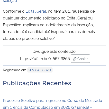
seleção
Conforme o
Edital Geral
, no item 2.8.1, “ausência de
Secretaria-Geral
qualquer documento solicitado no Edital Geral ou
Específico implicará no indeferimento da inscrição,
Secretaria de Governo
tornando o(a) candidato(a) inapto(a) para as demais
Gabinete de Segurança Institucional
etapas do processo seletivo”.
Advocacia-Geral da União
Divulgue este conteúdo:
https://ufsm.br/r-567-3865
Copiar
Banco Central do Brasil
para área de tran
Registrado em
SEM CATEGORIA
Planalto
Publicações Recentes
Processo Seletivo para ingresso no Curso de Mestrado
em Ciência da Computação em 2026 (2ª janela) –