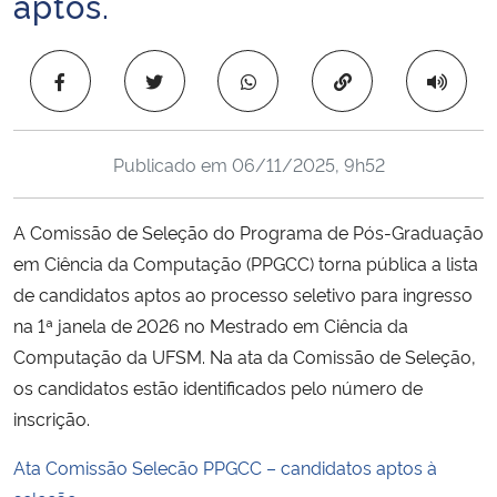
aptos.
Ministério da Cidadania
Copiar para área 
Ministério da Saúde
Ministério de Minas e Energia
Publicado em
06/11/2025, 9h52
Ministério da Ciência, Tecnologia, Inovações e Comunicações
A Comissão de Seleção do Programa de Pós-Graduação
Ministério do Meio Ambiente
em Ciência da Computação (PPGCC) torna pública a lista
de candidatos aptos ao processo seletivo para ingresso
Ministério do Turismo
na 1ª janela de 2026 no Mestrado em Ciência da
Computação da UFSM. Na ata da Comissão de Seleção,
Ministério do Desenvolvimento Regional
os candidatos estão identificados pelo número de
inscrição.
Controladoria-Geral da União
Ata Comissão Selecão PPGCC – candidatos aptos à
Ministério da Mulher, da Família e dos Direitos Humanos