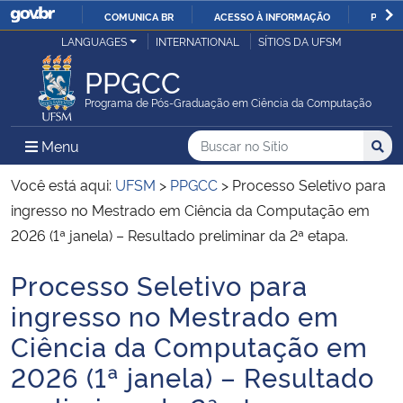
COMUNICA BR
ACESSO À INFORMAÇÃO
PARTI
Casa Civil
LANGUAGES
INTERNATIONAL
SÍTIOS DA UFSM
IR
PARA
PPGCC
Ministério da Justiça e Segurança Pública
O
Programa de Pós-Graduação em Ciência da Computação
CONTEÚDO
Ministério da Defesa
Buscar no no Sítio
Busca
Busca:
Menu Principal do Sítio
Menu
Busc
Ministério das Relações Exteriores
Você está aqui:
UFSM
>
PPGCC
>
Processo Seletivo para
ingresso no Mestrado em Ciência da Computação em
Ministério da Economia
2026 (1ª janela) – Resultado preliminar da 2ª etapa.
Processo Seletivo para
Ministério da Infraestrutura
Início do conteúdo
ingresso no Mestrado em
Ministério da Agricultura, Pecuária e Abastecimento
Ciência da Computação em
2026 (1ª janela) – Resultado
Ministério da Educação