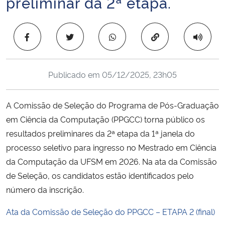
preliminar da 2ª etapa.
Ministério da Cidadania
Copiar para área 
Ministério da Saúde
Ministério de Minas e Energia
Publicado em
05/12/2025, 23h05
Ministério da Ciência, Tecnologia, Inovações e Comunicações
A Comissão de Seleção do Programa de Pós-Graduação
Ministério do Meio Ambiente
em Ciência da Computação (PPGCC) torna público os
resultados preliminares da 2ª etapa da 1ª janela do
Ministério do Turismo
processo seletivo para ingresso no Mestrado em Ciência
da Computação da UFSM em 2026. Na ata da Comissão
Ministério do Desenvolvimento Regional
de Seleção, os candidatos estão identificados pelo
número da inscrição.
Controladoria-Geral da União
Ata da Comissão de Seleção do PPGCC – ETAPA 2 (final)
Ministério da Mulher, da Família e dos Direitos Humanos