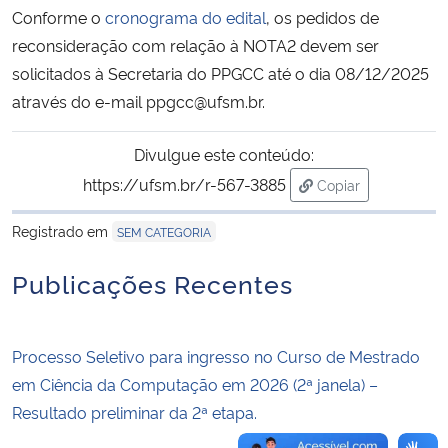
Conforme o
cronograma do edital
, os pedidos de
reconsideração com relação à NOTA2 devem ser
Secretaria-Geral
solicitados à Secretaria do PPGCC até o dia 08/12/2025
através do e-mail ppgcc@ufsm.br.
Secretaria de Governo
Divulgue este conteúdo:
Gabinete de Segurança Institucional
https://ufsm.br/r-567-3885
Copiar
Advocacia-Geral da União
para área de tran
Registrado em
SEM CATEGORIA
Banco Central do Brasil
Publicações Recentes
Planalto
Processo Seletivo para ingresso no Curso de Mestrado
em Ciência da Computação em 2026 (2ª janela) –
Resultado preliminar da 2ª etapa.