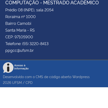
COMPUTAÇÃO - MESTRADO ACADÊMICO
Prédio 08 (INPE), sala 2054
Roraima nº 1000
Bairro Camobi
Santa Maria - RS
CEP: 97105900
Telefone: (55) 3220-8413
ppgcc@ufsm.br
Acesso à
Informação
Desenvolvido com o CMS de código aberto
Wordpress
2026
UFSM
/
CPD