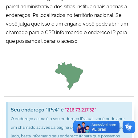
Ministério da Cidadania
painel administrativo dos sítios institucionais apenas a
endereços IPs localizados no território nacional. Se
Ministério da Saúde
você julga que isso é um engano você pode abrir um
chamado para o CPD informando o endereço IP para
Ministério de Minas e Energia
que possamos liberar o acesso.
Ministério da Ciência, Tecnologia, Inovações e Comunicações
Ministério do Meio Ambiente
Ministério do Turismo
Ministério do Desenvolvimento Regional
Seu endereço "IPv4" é
"216.73.217.32"
O endereço acima é o seu endereço IP atual, você pode abrir
Controladoria-Geral da União
um chamado através da página do CPD clicando no botão ao
lado, basta informar o seu endereço IP para que possamos
Ministério da Mulher, da Família e dos Direitos Humanos