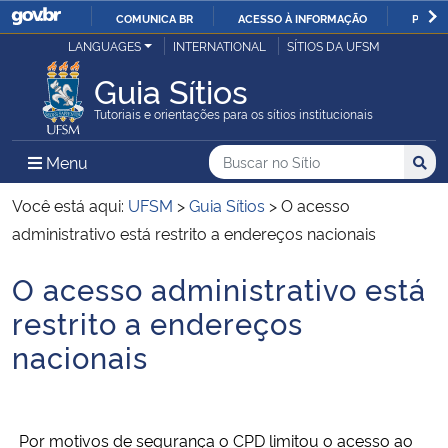
COMUNICA BR
ACESSO À INFORMAÇÃO
PARTI
Casa Civil
LANGUAGES
INTERNATIONAL
SÍTIOS DA UFSM
IR
PARA
Guia Sítios
Ministério da Justiça e Segurança Pública
O
Tutoriais e orientações para os sítios institucionais
CONTEÚDO
Ministério da Defesa
Buscar no no Sítio
Busca
Busca:
Menu Principal do Sítio
Menu
Busc
Ministério das Relações Exteriores
Você está aqui:
UFSM
>
Guia Sítios
>
O acesso
administrativo está restrito a endereços nacionais
Ministério da Economia
O acesso administrativo está
Início do conteúdo
Ministério da Infraestrutura
restrito a endereços
nacionais
Ministério da Agricultura, Pecuária e Abastecimento
Ministério da Educação
Por motivos de segurança o CPD limitou o acesso ao