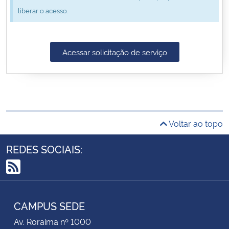
liberar o acesso.
Secretaria-Geral
Secretaria de Governo
Acessar solicitação de serviço
Gabinete de Segurança Institucional
Advocacia-Geral da União
Voltar ao topo
Banco Central do Brasil
REDES SOCIAIS:
Planalto
RSS
CAMPUS SEDE
Av. Roraima nº 1000