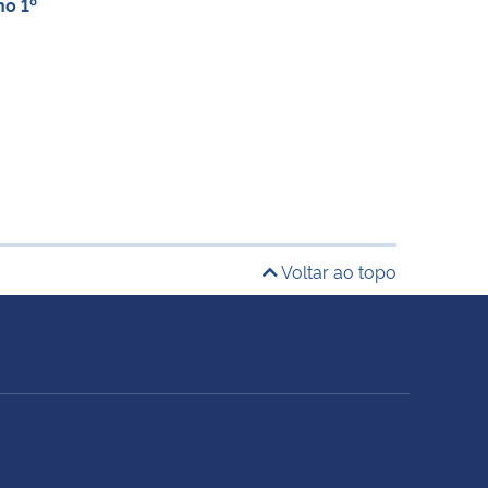
no 1º
Voltar ao topo