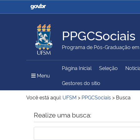
Casa Civil
Ministério da Justiça e
Segurança Pública
PPGCSociais
Ministério da Agricultura,
Ministério da Educação
Programa de Pós-Graduação em C
Pecuária e Abastecimento
Página Inicial
Seleção
Notíci
Ministério do Meio Ambiente
Ministério do Turismo
Menu Principal do Sítio
Menu
Gestores do sítio
Você está aqui:
UFSM
>
PPGCSociais
>
Busca
Secretaria de Governo
Gabinete de Segurança
Início do conteúdo
Realize uma busca:
Institucional