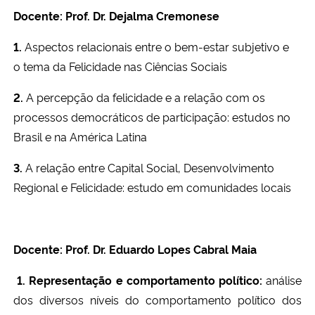
Docente: Prof. Dr. Dejalma Cremonese
Secretaria-Geral
1
.
Aspectos relacionais entre o bem-estar subjetivo e
o
tema da Felicidade nas Ciências Sociais
Secretaria de Governo
2.
A percepção da felicidade e a relação com os
Gabinete de Segurança Institucional
processos democráticos de participação: estudos no
Brasil e na América Latina
Advocacia-Geral da União
3.
A relação entre Capital Social, Desenvolvimento
Banco Central do Brasil
Regional e Felicidade: estudo em comunidades locais
Planalto
Docente: Prof. Dr. Eduardo Lopes Cabral Maia
1. Representação e comportamento político:
análise
dos diversos níveis do comportamento político dos