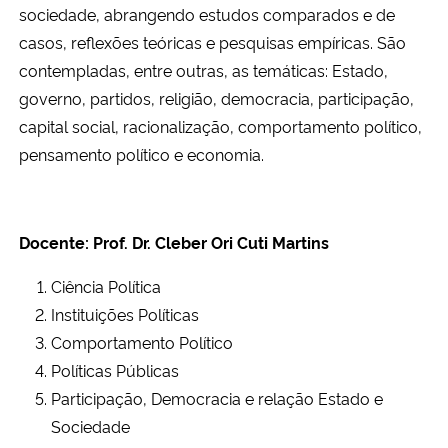
sociedade, abrangendo estudos comparados e de
Ministério da Cidadania
casos, reflexões teóricas e pesquisas empíricas. São
contempladas, entre outras, as temáticas: Estado,
Ministério da Saúde
governo, partidos, religião, democracia, participação,
Ministério de Minas e Energia
capital social, racionalização, comportamento político,
pensamento político e economia.
Ministério da Ciência, Tecnologia, Inovações e Comunicações
Ministério do Meio Ambiente
Docente: Prof. Dr. Cleber Ori Cuti Martins
Ministério do Turismo
Ciência Política
Instituições Políticas
Ministério do Desenvolvimento Regional
Comportamento Político
Políticas Públicas
Controladoria-Geral da União
Participação, Democracia e relação Estado e
Sociedade
Ministério da Mulher, da Família e dos Direitos Humanos