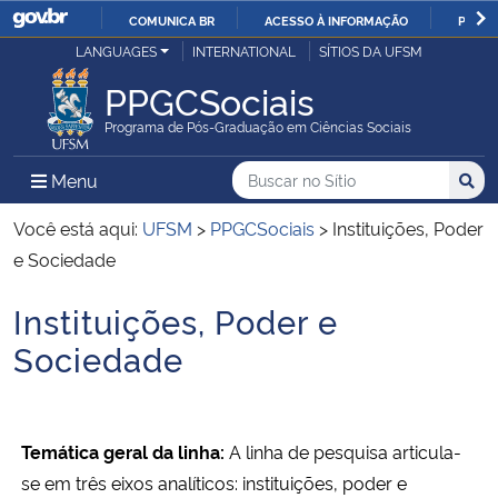
COMUNICA BR
ACESSO À INFORMAÇÃO
PARTI
Casa Civil
LANGUAGES
INTERNATIONAL
SÍTIOS DA UFSM
IR
PARA
PPGCSociais
Ministério da Justiça e Segurança Pública
O
Programa de Pós-Graduação em Ciências Sociais
CONTEÚDO
Ministério da Defesa
Buscar no no Sítio
Busca
Busca:
Menu Principal do Sítio
Menu
Busc
Ministério das Relações Exteriores
Você está aqui:
UFSM
>
PPGCSociais
>
Instituições, Poder
e Sociedade
Ministério da Economia
Instituições, Poder e
Início do conteúdo
Ministério da Infraestrutura
Sociedade
Ministério da Agricultura, Pecuária e Abastecimento
T
emática geral da linha:
A linha de pesquisa articula-
Ministério da Educação
se em três eixos analíticos: instituições, poder e