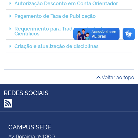
Autorização Desconto em Conta Orientador
Secretaria-Geral
Pagamento de Taxa de Publicação
Requerimento para Tradução de Textos
Secretaria de Governo
Científicos
Criação e atualização de disciplinas
Gabinete de Segurança Institucional
Advocacia-Geral da União
Voltar ao topo
Banco Central do Brasil
REDES SOCIAIS:
Planalto
RSS
CAMPUS SEDE
Av. Roraima nº 1000