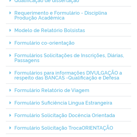
Ministério da Cidadania
Requerimento e Formulário - Disciplina
Produção Acadêmica
Ministério da Saúde
Modelo de Relatório Bolsistas
Ministério de Minas e Energia
Formulário co-orientação
Ministério da Ciência, Tecnologia, Inovações e Comunicações
Formulários Solicitações de Inscrições, Diárias,
Passagens
Ministério do Meio Ambiente
Formulários para informações DIVULGAÇÃO a
respeito das BANCAS -Qualificação e Defesa
Ministério do Turismo
Formulário Relatório de Viagem
Formulário Suficiência Língua Estrangeira
Ministério do Desenvolvimento Regional
Formulário Solicitação Docência Orientada
Controladoria-Geral da União
Formulário Solicitação TrocaORIENTAÇÃO
Ministério da Mulher, da Família e dos Direitos Humanos