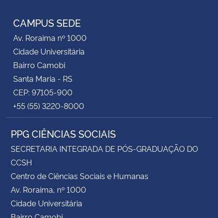
RSS
CAMPUS SEDE
Secretaria-Geral
Av. Roraima nº 1000
Secretaria de Governo
Cidade Universitária
Bairro Camobi
Gabinete de Segurança Institucional
Santa Maria - RS
CEP: 97105-900
Advocacia-Geral da União
+55 (55) 3220-8000
Banco Central do Brasil
PPG CIÊNCIAS SOCIAIS
SECRETARIA INTEGRADA DE PÓS-GRADUAÇÃO DO
Planalto
CCSH
Centro de Ciências Sociais e Humanas
Av. Roraima, nº 1000
Cidade Universitária
Bairro Camobi