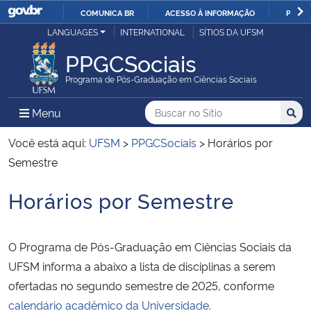
COMUNICA BR
ACESSO À INFORMAÇÃO
PARTI
Casa Civil
LANGUAGES
INTERNATIONAL
SÍTIOS DA UFSM
IR
PARA
PPGCSociais
Ministério da Justiça e Segurança Pública
O
Programa de Pós-Graduação em Ciências Sociais
CONTEÚDO
Ministério da Defesa
Buscar no no Sítio
Busca
Busca:
Menu Principal do Sítio
Menu
Busc
Ministério das Relações Exteriores
Você está aqui:
UFSM
>
PPGCSociais
>
Horários por
Semestre
Ministério da Economia
Horários por Semestre
Início do conteúdo
Ministério da Infraestrutura
O Programa de Pós-Graduação em Ciências Sociais da
Ministério da Agricultura, Pecuária e Abastecimento
UFSM informa a abaixo a lista de disciplinas a serem
ofertadas no segundo semestre de 2025, conforme
Ministério da Educação
calendário acadêmico da Universidade
.