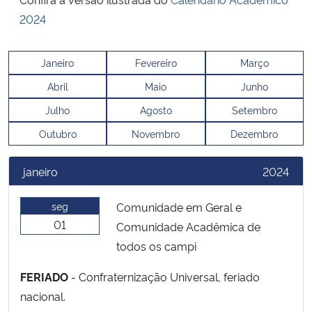
Ministério da Cidadania
2024
Ministério da Saúde
Janeiro
Fevereiro
Março
Abril
Maio
Junho
Ministério de Minas e Energia
Julho
Agosto
Setembro
Ministério da Ciência, Tecnologia, Inovações e Comunicações
Outubro
Novembro
Dezembro
Ministério do Meio Ambiente
janeiro
2024
Ministério do Turismo
seg
Comunidade em Geral e
01
Comunidade Acadêmica de
Ministério do Desenvolvimento Regional
todos os campi
Controladoria-Geral da União
FERIADO
- Confraternização Universal, feriado
nacional.
Ministério da Mulher, da Família e dos Direitos Humanos