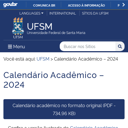
COMUNICA BR
ACESSO À INFORMAÇÃO
PARTI
Casa Civil
LANGUAGES
INTERNATIONAL
SÍTIOS DA UFSM
IR
PARA
UFSM
Ministério da Justiça e Segurança Pública
O
Universidade Federal de Santa Maria
CONTEÚDO
Ministério da Defesa
Buscar no nos Sítios
Busca
Busca:
Menu Principal do Sítio
Menu
Busc
Ministério das Relações Exteriores
Você está aqui:
UFSM
>
Calendário Acadêmico – 2024
Calendário Acadêmico –
Ministério da Economia
Início do conteúdo
2024
Ministério da Infraestrutura
Ministério da Agricultura, Pecuária e Abastecimento
Calendário acadêmico no formato original (PDF -
734,96 KB)
Ministério da Educação
Confira a versão ilustrada do
Calendário Acadêmico