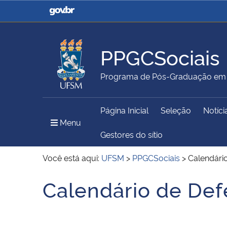
Casa Civil
Ministério da Justiça e
Segurança Pública
PPGCSociais
Ministério da Agricultura,
Ministério da Educação
Programa de Pós-Graduação em C
Pecuária e Abastecimento
Página Inicial
Seleção
Notíci
Ministério do Meio Ambiente
Ministério do Turismo
Menu Principal do Sítio
Menu
Gestores do sítio
Você está aqui:
UFSM
>
PPGCSociais
>
Calendári
Secretaria de Governo
Gabinete de Segurança
Calendário de Def
Início do conteúdo
Institucional