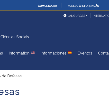
COMUNICA BR
ACESSO À INFORMAÇÃO
Ministério da Defesa
Ministério das Relações
Mini
IR
LANGUAGES
INTERNATI
Exteriores
PARA
O
Ministério da Cidadania
Ministério da Saúde
Mini
CONTEÚDO
iências Sociais
as
Information
Informaciones
Eventos
Conta
Ministério do
Controladoria-Geral da
Mini
Desenvolvimento Regional
União
Famí
Hum
o de Defesas
Advocacia-Geral da União
Banco Central do Brasil
Plan
esas