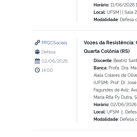
Horário:
11/06/2026 
Local:
UFSM | | Sala 2
Modalidade:
Defesa 
Vozes da Resistência
PPGCSociais
Quarta Colônia (RS)
Defesa
Discente:
Beatriz San
02/06/2026
Banca:
Profa. Dra. Mar
14:00
Aiala Colares de Olive
(UFSM); Prof. Dr. Jos
Fagundes de Aviz, Ava
Maria Rita Py Dutra, 
Horário:
02/06/2026 
Local:
UFSM ❘ Defesa 
Modalidade:
Defesa 