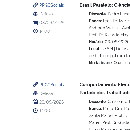
Brasil Paralelo: Ciênci
PPGCSociais
Defesa
Discente:
Pedro Lucas
Banca:
Prof. Dr. Mari
03/06/2026
Andrade Weiss – Aval
14:00
Prof. Dr. Ricardo May
Horário:
03/06/2026 
Local:
UFSM | Defesa p
pedrolucasgubianide
Modalidade:
Qualific
Comportamento Eleitora
PPGCSociais
Partido dos Trabalhado
Defesa
Discente:
Guilherme Te
28/05/2026
Banca:
Profa. Dra. R
14:00
Santa Maria); Prof. D
Maria); Prof. Dr. Gust
Bruno Marques Schaefe