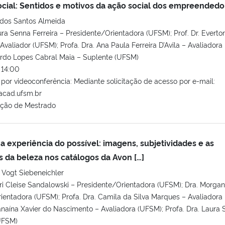
ial: Sentidos e motivos da ação social dos empreendedo
dos Santos Almeida
ura Senna Ferreira – Presidente/Orientadora (UFSM); Prof. Dr. Everto
 Avaliador (UFSM); Profa. Dra. Ana Paula Ferreira D’Avila – Avaliadora
uardo Lopes Cabral Maia – Suplente (UFSM)
14:00
or videoconferência: Mediante solicitação de acesso por e-mail:
acad.ufsm.br
ação de Mestrado
 a experiência do possível: imagens, subjetividades e as
s da beleza nos catálogos da Avon […]
 Vogt Siebeneichler
ri Cleise Sandalowski – Presidente/Orientadora (UFSM); Dra. Morga
entadora (UFSM); Profa. Dra. Camila da Silva Marques – Avaliadora
Janaína Xavier do Nascimento – Avaliadora (UFSM); Profa. Dra. Laura
(UFSM)