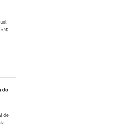
quel
FSM);
a do
l de
nta