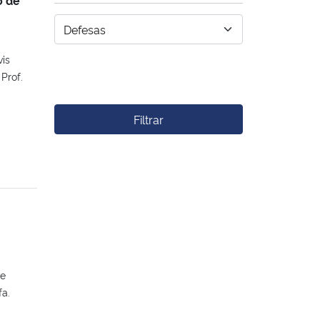
vis
Prof.
Filtrar
ce
fa.