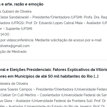
a e arte, razão e emoção
 Gubiani de Oliveira
 Cleise Sandalowski – Presidente/Orientadora (UFSM); Profa. Dra. Ra
iadora (UFRGS); Prof. Dr. Eduardo Lopes Cabral Maia – Avaliador (U
er – Suplente (UFSM)
14:00
or videoconferência: Mediante solicitação de acesso por e-mail:
oliveira@gmail.com
ação de Mestrado
l e Eleições Presidenciais: Fatores Explicativos da Vitóri
res em Municípios de até 50 mil habitantes do Rio […]
ixeira de Oliveira
osana Soares Campos – Presidente/Orientadora (Universidade Federa
r. Cleber Ori Cuti Martins – Coorientador (Universidade Federal de Sa
avo Giora – Avaliador (Universidade Federal da Fronteira Sul); Prof. Dr.
r – Avaliador (Universidade do Estado do Rio de Janeiro); Prof. Dr.