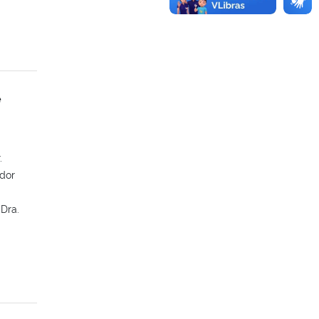
e
.
ador
 Dra.