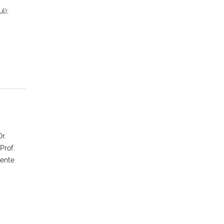
l);
r.
Prof.
lente