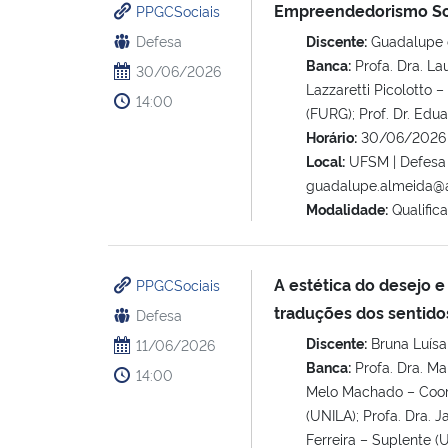
Empreendedorismo Soc
PPGCSociais
Defesa
Discente:
Guadalupe 
Banca:
Profa. Dra. La
30/06/2026
Lazzaretti Picolotto –
14:00
(FURG); Prof. Dr. Ed
Horário:
30/06/2026 
Local:
UFSM | Defesa p
guadalupe.almeida@
Modalidade:
Qualific
A estética do desejo e
PPGCSociais
traduções dos sentido
Defesa
Discente:
Bruna Luísa
11/06/2026
Banca:
Profa. Dra. Ma
14:00
Melo Machado – Coori
(UNILA); Profa. Dra. 
Ferreira – Suplente 