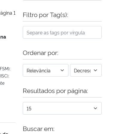
ágina 1
Filtro por Tag(s):
 na
Ordenar por:
UFSM);
ISC);
nte
Resultados por página:
Buscar em:
o de