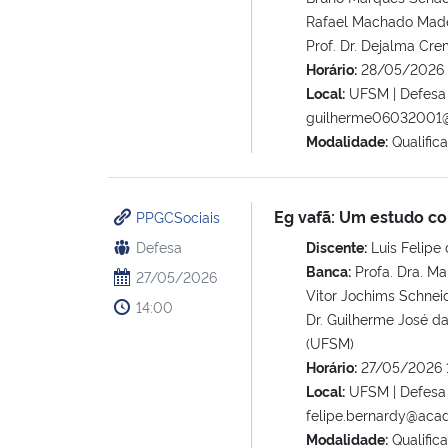
Rafael Machado Madeir
Prof. Dr. Dejalma Cr
Horário:
28/05/2026 
Local:
UFSM | Defesa p
guilherme06032001
Modalidade:
Qualific
Eg vafã: Um estudo co
PPGCSociais
Defesa
Discente:
Luis Felipe 
Banca:
Profa. Dra. Mar
27/05/2026
Vitor Jochims Schneid
14:00
Dr. Guilherme José da
(UFSM)
Horário:
27/05/2026 
Local:
UFSM | Defesa p
felipe.bernardy@acad
Modalidade:
Qualific