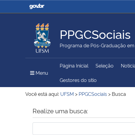
Casa Civil
Ministério da Justiça e
Segurança Pública
PPGCSociais
Ministério da Agricultura,
Ministério da Educação
Programa de Pós-Graduação em C
Pecuária e Abastecimento
Página Inicial
Seleção
Notíci
Ministério do Meio Ambiente
Ministério do Turismo
Menu Principal do Sítio
Menu
Gestores do sítio
Você está aqui:
UFSM
>
PPGCSociais
>
Busca
Secretaria de Governo
Gabinete de Segurança
Início do conteúdo
Realize uma busca:
Institucional