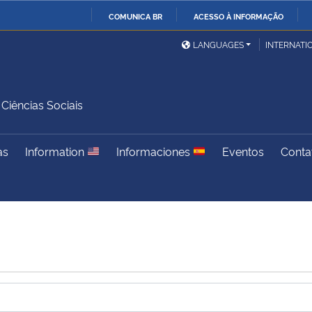
COMUNICA BR
ACESSO À INFORMAÇÃO
Ministério da Defesa
Ministério das Relações
Mini
IR
LANGUAGES
INTERNATI
Exteriores
PARA
O
Ministério da Cidadania
Ministério da Saúde
Mini
CONTEÚDO
iências Sociais
as
Information
Informaciones
Eventos
Conta
Ministério do
Controladoria-Geral da
Mini
Desenvolvimento Regional
União
Famí
Hum
Advocacia-Geral da União
Banco Central do Brasil
Plan