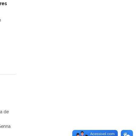
res
n
na de
 Senna