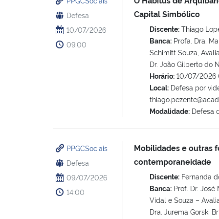
PPGCSociais
Capital Simbólico
Defesa
Discente:
Thiago Lop
10/07/2026
Banca:
Profa. Dra. Ma
09:00
Schimitt Souza, Avalia
Dr. João Gilberto do
Horário:
10/07/2026 
Local:
Defesa por vide
thiago.pezente@acad
Modalidade:
Defesa 
Mobilidades e outras 
PPGCSociais
contemporaneidade
Defesa
Discente:
Fernanda d
09/07/2026
Banca:
Prof. Dr. José
14:00
Vidal e Souza – Avali
Dra. Jurema Gorski Br