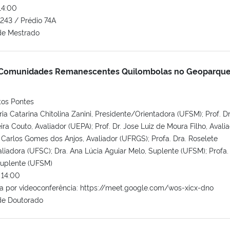
14:00
243 / Prédio 74A
de Mestrado
: Comunidades Remanescentes Quilombolas no Geoparqu
tos Pontes
ia Catarina Chitolina Zanini, Presidente/Orientadora (UFSM); Prof. Dr
ira Couto, Avaliador (UEPA); Prof. Dr. Jose Luiz de Moura Filho, Avali
é Carlos Gomes dos Anjos, Avaliador (UFRGS); Profa. Dra. Roselete
liadora (UFSC); Dra. Ana Lúcia Aguiar Melo, Suplente (UFSM); Profa.
Suplente (UFSM)
14:00
por videoconferência: https://meet.google.com/wos-xicx-dno
de Doutorado