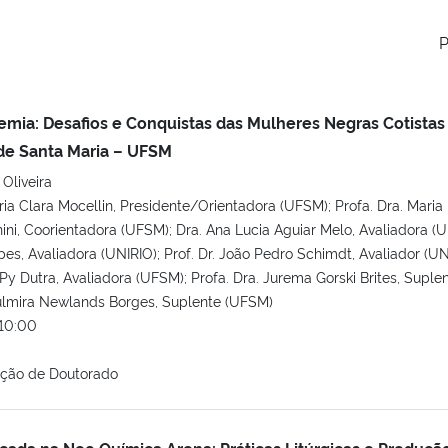
P
mia: Desafios e Conquistas das Mulheres Negras Cotistas
de Santa Maria – UFSM
 Oliveira
ria Clara Mocellin, Presidente/Orientadora (UFSM); Profa. Dra. Maria
nini, Coorientadora (UFSM); Dra. Ana Lucia Aguiar Melo, Avaliadora (
pes, Avaliadora (UNIRIO); Prof. Dr. João Pedro Schimdt, Avaliador (UN
 Py Dutra, Avaliadora (UFSM); Profa. Dra. Jurema Gorski Brites, Suple
Zulmira Newlands Borges, Suplente (UFSM)
10:00
ação de Doutorado
cada na Neo Química Arena: Práticas Litúrgicas e Produçã