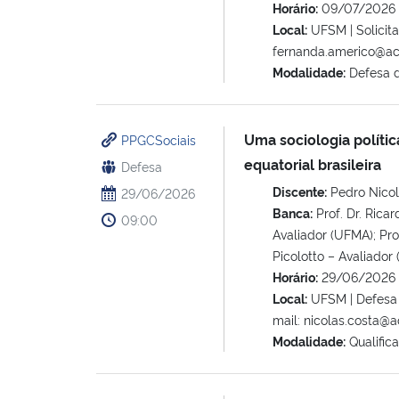
Horário:
09/07/2026 
Local:
UFSM | Solicita
fernanda.americo@ac
Modalidade:
Defesa 
Uma sociologia políti
PPGCSociais
equatorial brasileira
Defesa
Discente:
Pedro Nicol
29/06/2026
Banca:
Prof. Dr. Ricar
09:00
Avaliador (UFMA); Prof
Picolotto – Avaliador 
Horário:
29/06/2026 
Local:
UFSM | Defesa h
mail: nicolas.costa@
Modalidade:
Qualific