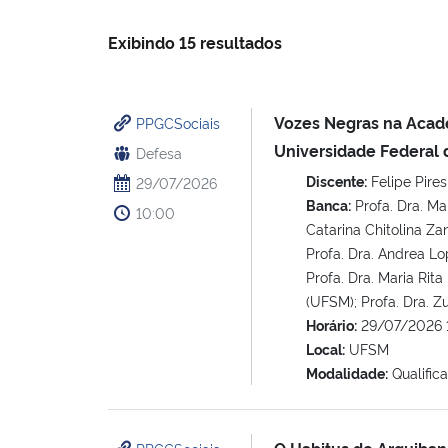
Exibindo 15 resultados
Vozes Negras na Acade
PPGCSociais
Universidade Federal 
Defesa
Discente:
Felipe Pires
29/07/2026
Banca:
Profa. Dra. Ma
10:00
Catarina Chitolina Za
Profa. Dra. Andrea Lo
Profa. Dra. Maria Rita
(UFSM); Profa. Dra. 
Horário:
29/07/2026 
Local:
UFSM
Modalidade:
Qualific
O Habitus de Arquiban