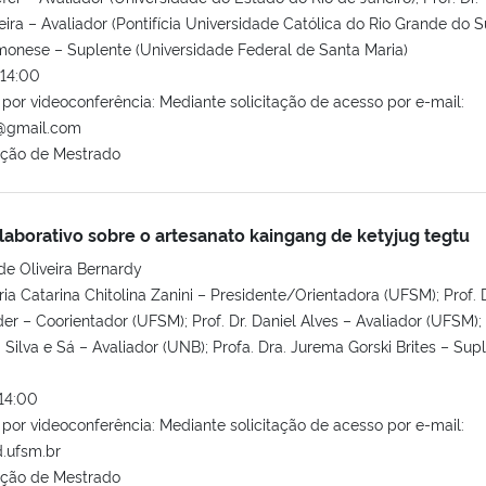
a – Avaliador (Pontifícia Universidade Católica do Rio Grande do Su
emonese – Suplente (Universidade Federal de Santa Maria)
14:00
or videoconferência: Mediante solicitação de acesso por e-mail:
@gmail.com
ação de Mestrado
laborativo sobre o artesanato kaingang de ketyjug tegtu
de Oliveira Bernardy
ia Catarina Chitolina Zanini – Presidente/Orientadora (UFSM); Prof. D
er – Coorientador (UFSM); Prof. Dr. Daniel Alves – Avaliador (UFSM); 
 Silva e Sá – Avaliador (UNB); Profa. Dra. Jurema Gorski Brites – Sup
14:00
or videoconferência: Mediante solicitação de acesso por e-mail:
.ufsm.br
ação de Mestrado