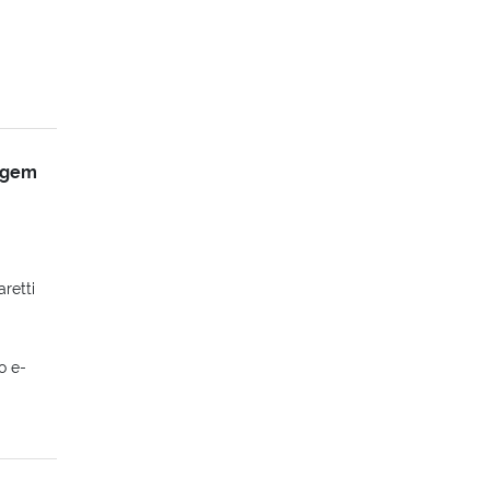
argem
retti
o e-