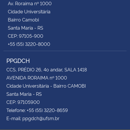
Av. Roraima nº 1000
Cidade Universitária
Secretaria-Geral
Bairro Camobi
Santa Maria - RS
Secretaria de Governo
CEP: 97105-900
+55 (55) 3220-8000
Gabinete de Segurança Institucional
PPGDCH
Advocacia-Geral da União
CCS, PRÉDIO 26, 4o andar, SALA 1418
Banco Central do Brasil
AVENIDA RORAIMA nº 1000
Cidade Universitária - Bairro CAMOBI
Planalto
Santa Maria - RS
CEP: 97105900
Telefone: +55 (55) 3220-8659
E-mail: ppgdch@ufsm.br