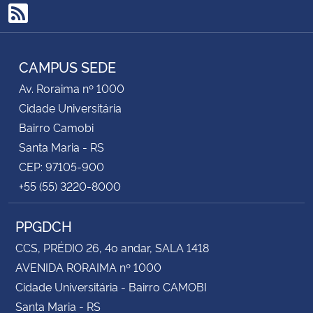
RSS
Secretaria-Geral
CAMPUS SEDE
Secretaria de Governo
Av. Roraima nº 1000
Cidade Universitária
Gabinete de Segurança Institucional
Bairro Camobi
Advocacia-Geral da União
Santa Maria - RS
CEP: 97105-900
Banco Central do Brasil
+55 (55) 3220-8000
Planalto
PPGDCH
CCS, PRÉDIO 26, 4o andar, SALA 1418
AVENIDA RORAIMA nº 1000
Cidade Universitária - Bairro CAMOBI
Santa Maria - RS