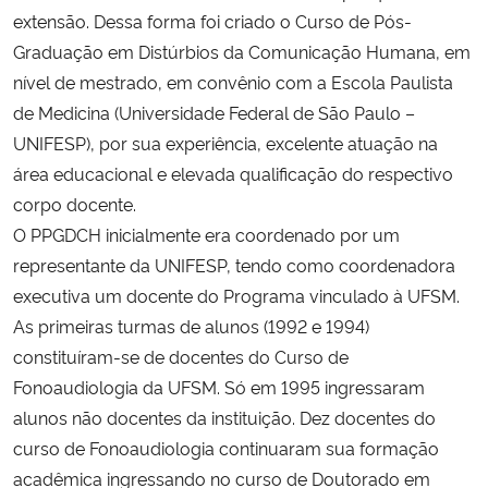
extensão. Dessa forma foi criado o Curso de Pós-
Graduação em Distúrbios da Comunicação Humana, em
Secretaria-Geral
nível de mestrado, em convênio com a Escola Paulista
Secretaria de Governo
de Medicina (Universidade Federal de São Paulo –
UNIFESP), por sua experiência, excelente atuação na
Gabinete de Segurança Institucional
área educacional e elevada qualificação do respectivo
corpo docente.
Advocacia-Geral da União
O PPGDCH inicialmente era coordenado por um
representante da UNIFESP, tendo como coordenadora
Banco Central do Brasil
executiva um docente do Programa vinculado à UFSM.
As primeiras turmas de alunos (1992 e 1994)
Planalto
constituíram-se de docentes do Curso de
Fonoaudiologia da UFSM. Só em 1995 ingressaram
alunos não docentes da instituição. Dez docentes do
curso de Fonoaudiologia continuaram sua formação
acadêmica ingressando no curso de Doutorado em