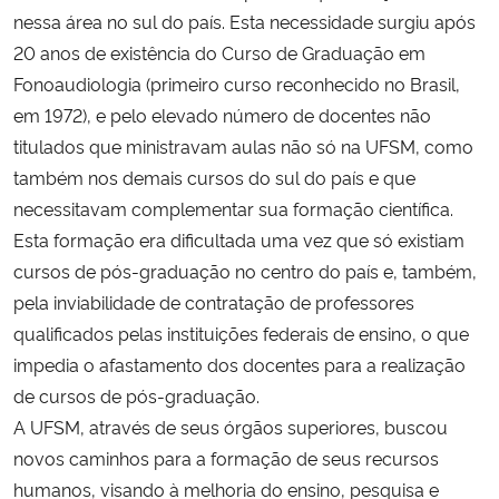
nessa área no sul do país. Esta necessidade surgiu após
Ministério da Cidadania
20 anos de existência do Curso de Graduação em
Ministério da Saúde
Fonoaudiologia (primeiro curso reconhecido no Brasil,
em 1972), e pelo elevado número de docentes não
Ministério de Minas e Energia
titulados que ministravam aulas não só na UFSM, como
também nos demais cursos do sul do país e que
Ministério da Ciência, Tecnologia, Inovações e Comunicações
necessitavam complementar sua formação científica.
Esta formação era dificultada uma vez que só existiam
Ministério do Meio Ambiente
cursos de pós-graduação no centro do país e, também,
pela inviabilidade de contratação de professores
Ministério do Turismo
qualificados pelas instituições federais de ensino, o que
impedia o afastamento dos docentes para a realização
Ministério do Desenvolvimento Regional
de cursos de pós-graduação.
A UFSM, através de seus órgãos superiores, buscou
Controladoria-Geral da União
novos caminhos para a formação de seus recursos
humanos, visando à melhoria do ensino, pesquisa e
Ministério da Mulher, da Família e dos Direitos Humanos