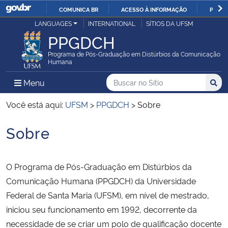
COMUNICA BR
ACESSO À INFORMAÇÃO
PARTI
Casa Civil
LANGUAGES
INTERNATIONAL
SÍTIOS DA UFSM
IR
PPGDCH
PARA
Ministério da Justiça e Segurança Pública
O
Programa de Pós-Graduação em Distúrbios da Comunicação
Humana
CONTEÚDO
Ministério da Defesa
Buscar no no Sítio
Busca
Busca:
Menu Principal do Sítio
Menu
Busc
Ministério das Relações Exteriores
Você está aqui:
UFSM
>
PPGDCH
>
Sobre
Sobre
Ministério da Economia
Início do conteúdo
Ministério da Infraestrutura
O Programa de Pós-Graduação em Distúrbios da
Comunicação Humana (PPGDCH) da Universidade
Ministério da Agricultura, Pecuária e Abastecimento
Federal de Santa Maria (UFSM), em nível de mestrado,
iniciou seu funcionamento em 1992, decorrente da
Ministério da Educação
necessidade de se criar um polo de qualificação docente