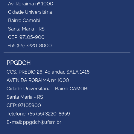
Av. Roraima nº 1000
Cidade Universitária
Secretaria-Geral
Bairro Camobi
Santa Maria - RS
Secretaria de Governo
CEP: 97105-900
+55 (55) 3220-8000
Gabinete de Segurança Institucional
PPGDCH
Advocacia-Geral da União
CCS, PRÉDIO 26, 4o andar, SALA 1418
Banco Central do Brasil
AVENIDA RORAIMA nº 1000
Cidade Universitária - Bairro CAMOBI
Planalto
Santa Maria - RS
CEP: 97105900
Telefone: +55 (55) 3220-8659
E-mail: ppgdch@ufsm.br