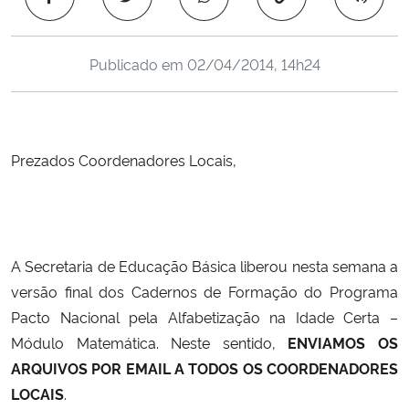
Ministério da Cidadania
Publicado em
02/04/2014, 14h24
Ministério da Saúde
Ministério de Minas e Energia
Prezados Coordenadores Locais,
Ministério da Ciência, Tecnologia, Inovações e Comunicações
Ministério do Meio Ambiente
Ministério do Turismo
A Secretaria de Educação Básica liberou nesta semana a
versão final dos Cadernos de Formação do Programa
Ministério do Desenvolvimento Regional
Pacto Nacional pela Alfabetização na Idade Certa –
Módulo Matemática. Neste sentido,
ENVIAMOS OS
Controladoria-Geral da União
ARQUIVOS POR EMAIL A TODOS OS COORDENADORES
LOCAIS
.
Ministério da Mulher, da Família e dos Direitos Humanos