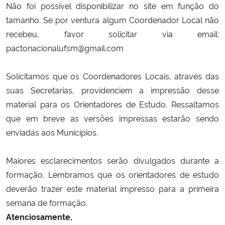
Não foi possível disponibilizar no site em função do
tamanho. Se por ventura algum Coordenador Local não
Secretaria-Geral
recebeu, favor solicitar via email:
pactonacionalufsm@gmail.com
Secretaria de Governo
Solicitamos que os Coordenadores Locais, através das
Gabinete de Segurança Institucional
suas Secretarias, providenciem a impressão desse
material para os Orientadores de Estudo. Ressaltamos
Advocacia-Geral da União
que em breve as versões impressas estarão sendo
Banco Central do Brasil
enviadas aos Municípios.
Planalto
Maiores esclarecimentos serão divulgados durante a
formação. Lembramos que os orientadores de estudo
deverão trazer este material impresso para a primeira
semana de formação.
Atenciosamente,