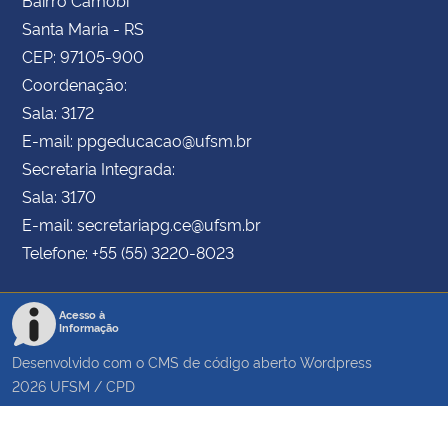
Santa Maria - RS
CEP: 97105-900
Coordenação:
Sala: 3172
E-mail: ppgeducacao@ufsm.br
Secretaria Integrada:
Sala: 3170
E-mail: secretariapg.ce@ufsm.br
Telefone: +55 (55) 3220-8023
Acesso à
Informação
Desenvolvido com o CMS de código aberto
Wordpress
2026
UFSM
/
CPD