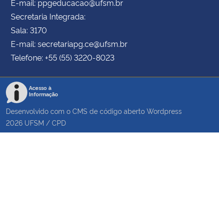
E-mail: ppgeducacao@ufsm.br
Secretaria Integrada:
Sala: 3170
E-mail: secretariapg.ce@ufsm.br
Telefone: +55 (55) 3220-8023
Acesso à
Informação
Desenvolvido com o CMS de código aberto
Wordpress
2026
UFSM
/
CPD