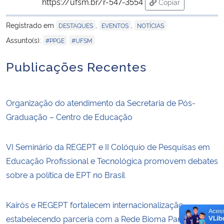
https://ufsm.br/r-547-3554
Copiar
para área de tran
Registrado em
,
,
DESTAQUES
EVENTOS
NOTÍCIAS
,
Assunto(s):
#PPGE
#UFSM
Publicações Recentes
Organização do atendimento da Secretaria de Pós-
Graduação – Centro de Educação
VI Seminário da REGEPT e II Colóquio de Pesquisas em
Educação Profissional e Tecnológica promovem debates
sobre a política de EPT no Brasil
Kairós e REGEPT fortalecem internacionalização,
estabelecendo parceria com a Rede Bioma Pampa