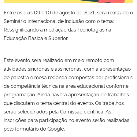
Entre os dias 09 e 10 de agosto de 2021, será realizado o
Secretaria-Geral
Seminário Internacional de Inclusão com o tema:
Ressignificando a mediação das Tecnologias na
Secretaria de Governo
Educação Básica e Superior.
Gabinete de Segurança Institucional
Este evento será realizado em meio remoto com
Advocacia-Geral da União
atividades síncronas e assíncronas, com a apresentação
de palestra e mesa redonda compostas por profissionais
Banco Central do Brasil
de competência técnica na área educacional conforme
programação. Ainda haverá apresentação de trabalhos
Planalto
que discutem o tema central do evento. Os trabalhos
serão selecionados pela Comissão científica. As
inscrições para participação no evento serão realizadas
pelo formulário do Google.