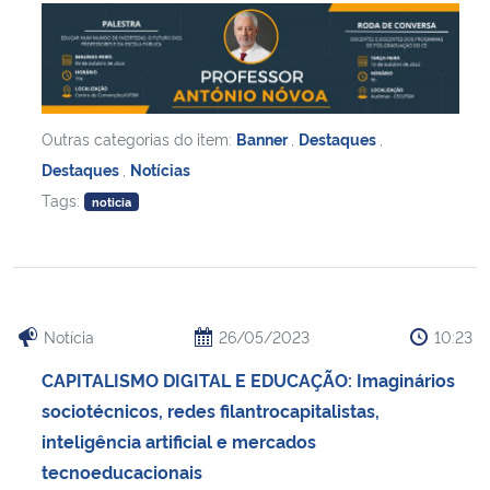
Outras categorias do item:
Banner
,
Destaques
,
Destaques
,
Notícias
Tags:
noticia
Notícia
26/05/2023
10:23
CAPITALISMO DIGITAL E EDUCAÇÃO: Imaginários
sociotécnicos, redes filantrocapitalistas,
inteligência artificial e mercados
tecnoeducacionais