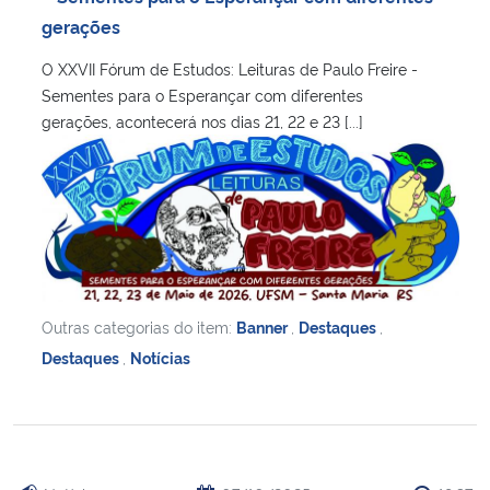
gerações
Secretaria-Geral
O XXVII Fórum de Estudos: Leituras de Paulo Freire -
Sementes para o Esperançar com diferentes
Secretaria de Governo
gerações, acontecerá nos dias 21, 22 e 23 [...]
Gabinete de Segurança Institucional
Advocacia-Geral da União
Banco Central do Brasil
Outras categorias do item:
Banner
,
Destaques
,
Planalto
Destaques
,
Notícias