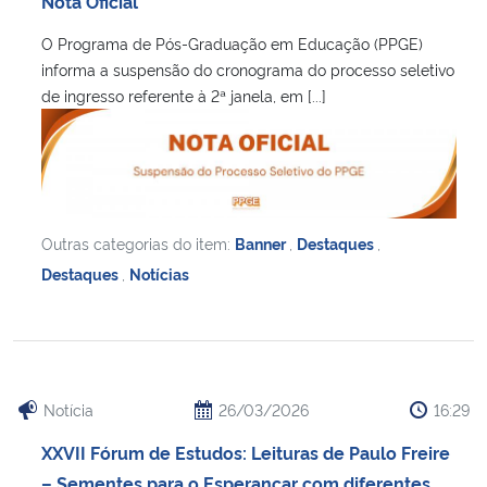
Nota Oficial
Ministério da Cidadania
O Programa de Pós-Graduação em Educação (PPGE)
informa a suspensão do cronograma do processo seletivo
Ministério da Saúde
de ingresso referente à 2ª janela, em [...]
Ministério de Minas e Energia
Ministério da Ciência, Tecnologia, Inovações e Comunicações
Outras categorias do item:
Banner
,
Destaques
,
Ministério do Meio Ambiente
Destaques
,
Notícias
Ministério do Turismo
Ministério do Desenvolvimento Regional
Notícia
26/03/2026
16:29
Controladoria-Geral da União
XXVII Fórum de Estudos: Leituras de Paulo Freire
Ministério da Mulher, da Família e dos Direitos Humanos
– Sementes para o Esperançar com diferentes