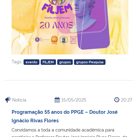
Tags:
evento
FILJEM
grupos
grupos-Pesquisa
Notícia
15/05/2025
20:27
Programação 55 anos do PPGE – Doutor José
Ignácio Rivas Flores
Convidamos a toda a comunidade acadêmica para
prestigiar o Professor Doutor José Ignácio Rivas Flores, da