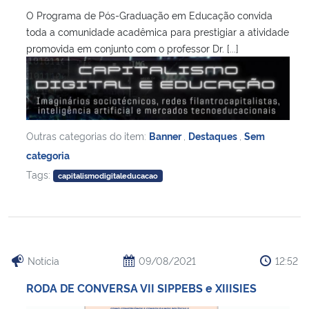
O Programa de Pós-Graduação em Educação convida
toda a comunidade acadêmica para prestigiar a atividade
promovida em conjunto com o professor Dr. [...]
Outras categorias do item:
Banner
,
Destaques
,
Sem
categoria
Tags:
capitalismodigitaleducacao
Notícia
09/08/2021
12:52
RODA DE CONVERSA VII SIPPEBS e XIIISIES