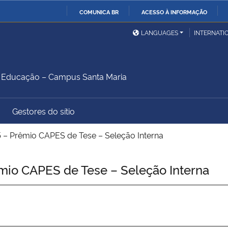
COMUNICA BR
ACESSO À INFORMAÇÃO
Ministério da Defesa
Ministério das Relações
Mini
IR
LANGUAGES
INTERNATI
Exteriores
PARA
O
Ministério da Cidadania
Ministério da Saúde
Mini
CONTEÚDO
Educação – Campus Santa Maria
Gestores do sítio
Ministério do
Controladoria-Geral da
Mini
Desenvolvimento Regional
União
Famí
– Prêmio CAPES de Tese – Seleção Interna
Hum
io CAPES de Tese – Seleção Interna
Advocacia-Geral da União
Banco Central do Brasil
Plan