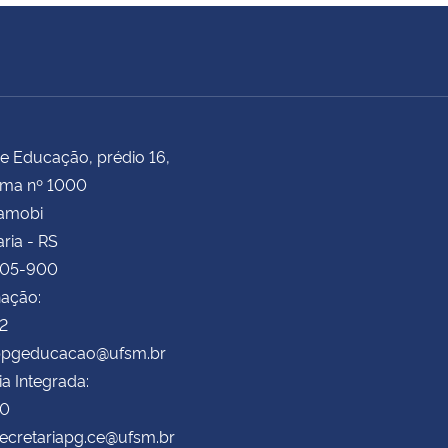
e Educação, prédio 16,
ima nº 1000
Camobi
ria - RS
105-900
ação:
72
 ppgeducacao@ufsm.br
ia Integrada:
70
secretariapg.ce@ufsm.br