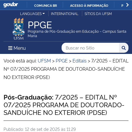
COMUNICA BR
ACESSO À INFORMAÇÃO
PARTI
Casa Civil
LANGUAGES
INTERNATIONAL
SÍTIOS DA UFSM
IR
PPGE
PARA
Ministério da Justiça e Segurança Pública
O
Programa de Pós-Graduação em Educação – Campus Santa
Maria
CONTEÚDO
Ministério da Defesa
Buscar no no Sítio
Busca
Busca:
Menu Principal do Sítio
Menu
Busc
Ministério das Relações Exteriores
Você está aqui:
UFSM
>
PPGE
>
Editais
>
7/2025 – EDITAL
Nº 07/2025 PROGRAMA DE DOUTORADO-SANDUÍCHE
Ministério da Economia
NO EXTERIOR (PDSE)
Ministério da Infraestrutura
Início do conteúdo
Pós-Graduação:
7/2025 – EDITAL Nº
07/2025 PROGRAMA DE DOUTORADO-
Ministério da Agricultura, Pecuária e Abastecimento
SANDUÍCHE NO EXTERIOR (PDSE)
Ministério da Educação
Publicado:
12 de set de 2025 às 11:29