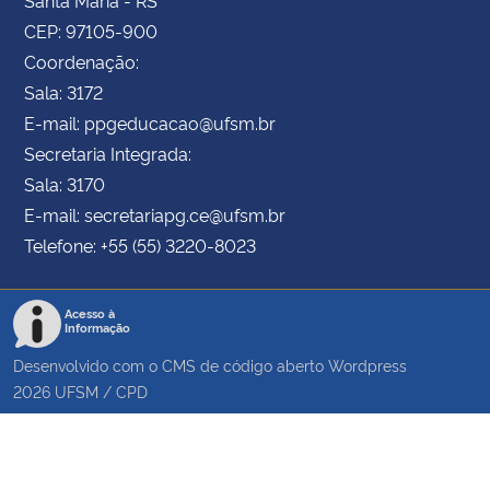
CEP: 97105-900
Coordenação:
Sala: 3172
E-mail: ppgeducacao@ufsm.br
Secretaria Integrada:
Sala: 3170
E-mail: secretariapg.ce@ufsm.br
Telefone: +55 (55) 3220-8023
Acesso à
Informação
Desenvolvido com o CMS de código aberto
Wordpress
2026
UFSM
/
CPD