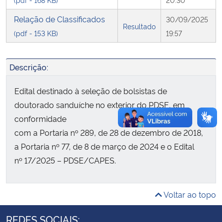
Relação de Classificados
30/09/2025
Secretaria-Geral
Resultado
(pdf - 153 KB)
19:57
Secretaria de Governo
Descrição:
Gabinete de Segurança Institucional
Edital destinado à seleção de bolsistas de
Advocacia-Geral da União
doutorado sanduíche no exterior do PDSE, em
conformidade
Banco Central do Brasil
com a Portaria nº 289, de 28 de dezembro de 2018,
a Portaria nº 77, de 8 de março de 2024 e o Edital
Planalto
nº 17/2025 – PDSE/CAPES.
Voltar ao topo
REDES SOCIAIS: