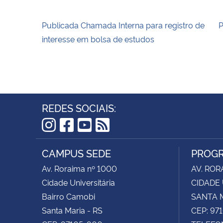
Publicada Chamada Interna para registro de
P
interesse em bolsa de estudos
REDES SOCIAIS:
Instagram
Facebook
YouTube
RSS
CAMPUS SEDE
PROGR
Av. Roraima nº 1000
AV. ROR
Cidade Universitária
CIDADE 
Bairro Camobi
SANTA M
Santa Maria - RS
CEP: 97