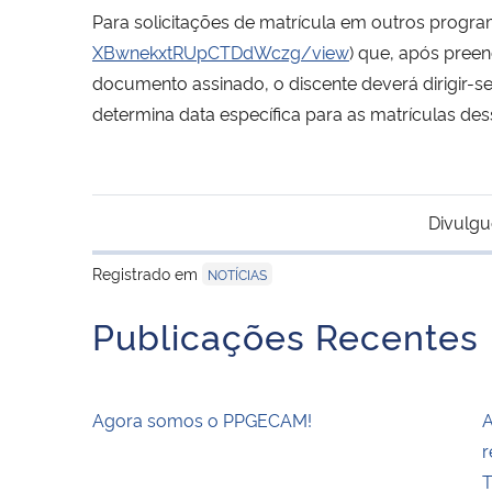
Para solicitações de matrícula em outros progra
XBwnekxtRUpCTDdWczg/view
) que, após preen
documento assinado, o discente deverá dirigir-s
determina data específica para as matrículas de
Divulgu
Registrado em
NOTÍCIAS
Publicações Recentes
Agora somos o PPGECAM!
A
r
T