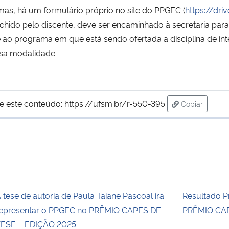
mas, há um formulário próprio no site do PPGEC (
https://dr
chido pelo discente, deve ser encaminhado à secretaria para
e ao programa em que está sendo ofertada a disciplina de in
ssa modalidade.
e este conteúdo:
https://ufsm.br/r-550-395
Copiar
para área de
 tese de autoria de Paula Taiane Pascoal irá
Resultado Pr
epresentar o PPGEC no PRÊMIO CAPES DE
PRÊMIO CAP
ESE – EDIÇÃO 2025