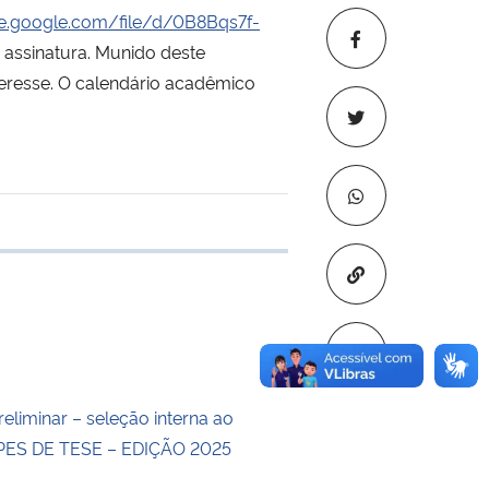
ive.google.com/file/d/0B8Bqs7f-
 assinatura. Munido deste
teresse. O calendário acadêmico
 transferência
Copiar para áre
eliminar – seleção interna ao
ES DE TESE – EDIÇÃO 2025