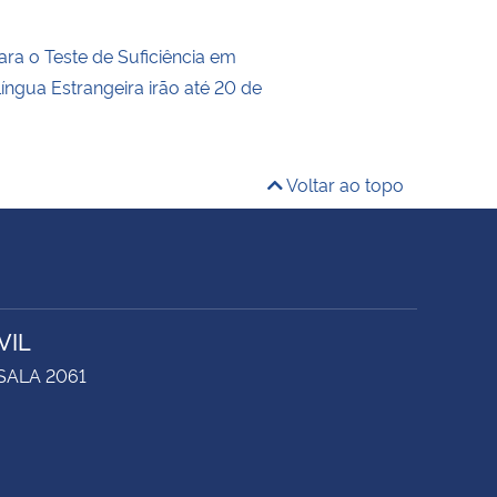
ara o Teste de Suficiência em
íngua Estrangeira irão até 20 de
Voltar ao topo
VIL
 SALA 2061